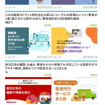
ニュース
2023/05/25
ニュース
2023/05/25
【2023最新】ECサイト制作会社比較1
ECコンサルの相場はいくら？費用の
5選！選び方から制作の流れ、費用相
目安と対応範囲を解説
場まで
NEW!
NEW!
ニュース
2023/05/27
ニュース
2024/01/16
楽天広告の種類、仕組み、費用をわか
小規模でも対応している発送代行サ
りやすく解説。運用のコツや設定方法
ービスまとめ
も
NEW!
NEW!