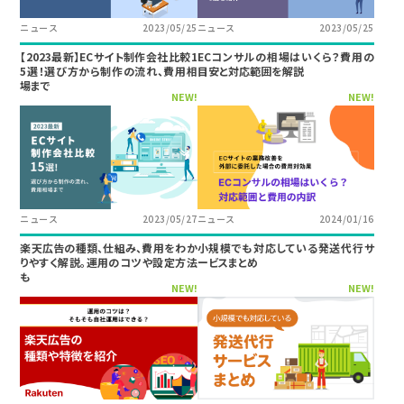
ニュース
2023/05/25
ニュース
2023/05/25
【2023最新】ECサイト制作会社比較1
ECコンサルの相場はいくら？費用の
5選！選び方から制作の流れ、費用相
目安と対応範囲を解説
場まで
NEW!
NEW!
ニュース
2023/05/27
ニュース
2024/01/16
楽天広告の種類、仕組み、費用をわか
小規模でも対応している発送代行サ
りやすく解説。運用のコツや設定方法
ービスまとめ
も
NEW!
NEW!