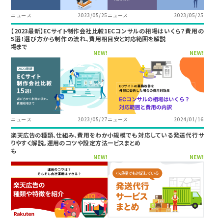
ニュース
2023/05/25
ニュース
2023/05/25
【2023最新】ECサイト制作会社比較1
ECコンサルの相場はいくら？費用の
5選！選び方から制作の流れ、費用相
目安と対応範囲を解説
場まで
NEW!
NEW!
ニュース
2023/05/27
ニュース
2024/01/16
楽天広告の種類、仕組み、費用をわか
小規模でも対応している発送代行サ
りやすく解説。運用のコツや設定方法
ービスまとめ
も
NEW!
NEW!