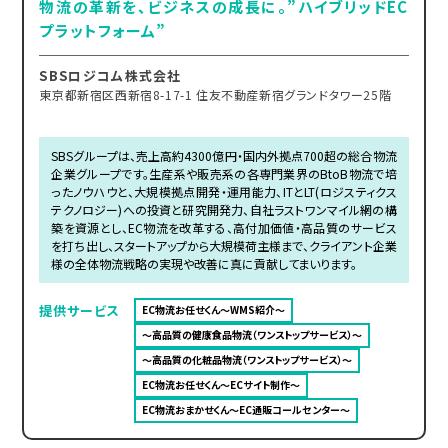
物流の革新を、ビジネスの成長に。”ハイブリッドEC
プラットフォーム”
SBSロジコム株式会社
東京都新宿区西新宿8-17-1 住友不動産新宿グランドタワー25階
SBSグループは、売上高約4300億円・国内外拠点700超の総合物流
企業グループです。生産系や販売系の各専門業界のBtoB物流で培
ったノウハウと、大規模拠点開発・運用能力、ITとLT(ロジスティクス
テクノロジー)への投資と研究開発力、自社ラストワンマイル網の構
築を資源とし、EC物流を改革する、高付加価値・高品質のサービス
を打ち出し、スタートアップから大規模荷主様まで、クライアント企業
様の全体物流戦略の実現や改善に真に貢献してまいります。
提供サービス
EC物流お任せくん～WMS紹介～
～高品質の健康食品物流（ワンストップサービス）～
～高品質の化粧品物流（ワンストップサービス）～
EC物流お任せくん～ECサイト制作～
EC物流おまかせくん～EC通販コールセンター～