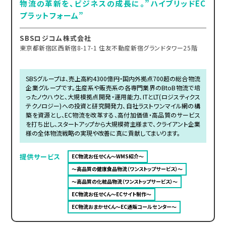
物流の革新を、ビジネスの成長に。”ハイブリッドEC
プラットフォーム”
SBSロジコム株式会社
東京都新宿区西新宿8-17-1 住友不動産新宿グランドタワー25階
SBSグループは、売上高約4300億円・国内外拠点700超の総合物流
企業グループです。生産系や販売系の各専門業界のBtoB物流で培
ったノウハウと、大規模拠点開発・運用能力、ITとLT(ロジスティクス
テクノロジー)への投資と研究開発力、自社ラストワンマイル網の構
築を資源とし、EC物流を改革する、高付加価値・高品質のサービス
を打ち出し、スタートアップから大規模荷主様まで、クライアント企業
様の全体物流戦略の実現や改善に真に貢献してまいります。
提供サービス
EC物流お任せくん～WMS紹介～
～高品質の健康食品物流（ワンストップサービス）～
～高品質の化粧品物流（ワンストップサービス）～
EC物流お任せくん～ECサイト制作～
EC物流おまかせくん～EC通販コールセンター～