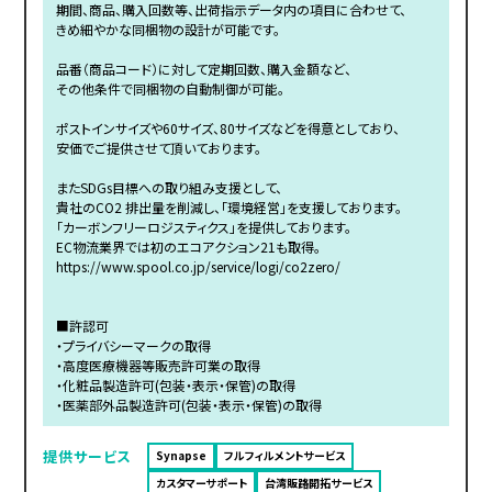
期間、商品、購入回数等、出荷指示データ内の項目に合わせて、
きめ細やかな同梱物の設計が可能です。
品番（商品コード）に対して定期回数、購入金額など、
その他条件で同梱物の自動制御が可能。
ポストインサイズや60サイズ、80サイズなどを得意としており、
安価でご提供させて頂いております。
またSDGs目標への取り組み支援として、
貴社のCO2 排出量を削減し、「環境経営」を支援しております。
「カーボンフリーロジスティクス」を提供しております。
EC物流業界では初のエコアクション21も取得。
https://www.spool.co.jp/service/logi/co2zero/
■許認可
・プライバシーマークの取得
・高度医療機器等販売許可業の取得
・化粧品製造許可(包装・表示・保管)の取得
・医薬部外品製造許可(包装・表示・保管)の取得
提供サービス
Synapse
フルフィルメントサービス
カスタマーサポート
台湾販路開拓サービス