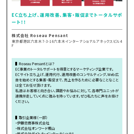
EC立ち上げ、運用改善、集客・販促までトータルサポ
ート！！
株式会社 Roseau Pensant
東京都港区六本木7-3-16六本木インターナショナルアネックスビル4
F
▌Roseau Pensantとは？
EC事業のトータルサポートを得意とするマーケティング企業です。
ECサイト立ち上げ、運用代行、運用改善のコンサルティング、Web広
告を始めとする集客・販促まで、売上を作るために必要なことなこと
は全てお任せ頂けます。
私達はお客様と向き合い、課題やお悩みに対して、各専門ユニットが
連携伴走していく点に強みを持っています。ぜひ私たちに声をお掛け
ください。
▌取引企業様（一部）
・伊藤忠商事株式会社
・株式会社オンワード樫山
・株式会社デイトナ・インターナショナル