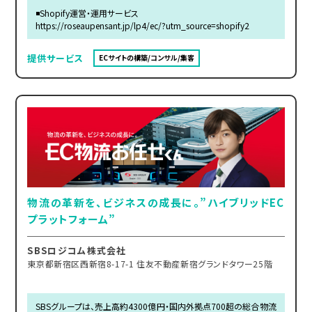
◾️Shopify運営・運用サービス
https://roseaupensant.jp/lp4/ec/?utm_source=shopify2
提供サービス
ECサイトの構築/コンサル/集客
物流の革新を、ビジネスの成長に。”ハイブリッドEC
プラットフォーム”
SBSロジコム株式会社
東京都新宿区西新宿8-17-1 住友不動産新宿グランドタワー25階
SBSグループは、売上高約4300億円・国内外拠点700超の総合物流