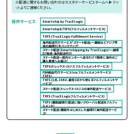
※配達に関するお問い合わせはカスタマーサービスチームへ
▶チャ
ット
よりご連絡ください。
提供サービス
Smartship by TracX Logis
Smartship＆TXFS(フルフィルメントサービス)
TXFS (TracX Logis Fulfillment Service）
海外配送代行サービス「スマート配送」〜韓国などアジア市
場の越境ECをバックアップ！
スマート配送（Smartshipping by TracX Logis）～越境
EC物流・海外配送代行
スマート配送～国内センターへ送るだけで簡単に海外のご
購入者様へお届け！
TXFS(トレックス・ロジス フルフィルメントサービス）
FBA納品代行サービス（via フルフィルメントサービス
TXFS）
TXFS (1点、1SKU、最短1日から使えるフルフィルメントサ
ービス）
スマート配送（トレックス・ロジスの海外配送サービス）
TXFS (TracX Logisフルフィルメントサービス）
TXFS (韓国越境EC配送に強いグローバル配送&フルフィ
ルメント）
スマート配送（韓国をはじめとした越境EC海外配送サービ
ス）