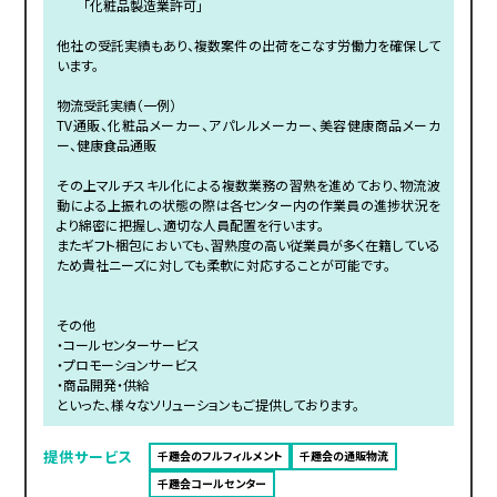
「化粧品製造業許可」
他社の受託実績もあり、複数案件の出荷をこなす労働力を確保して
います。
物流受託実績（一例）
TV通販、化粧品メーカー、アパレルメーカー、美容健康商品メーカ
ー、健康食品通販
その上マルチスキル化による複数業務の習熟を進めており、物流波
動による上振れの状態の際は各センター内の作業員の進捗状況を
より綿密に把握し、適切な人員配置を行います。
またギフト梱包においても、習熟度の高い従業員が多く在籍している
ため貴社ニーズに対しても柔軟に対応することが可能です。
その他
・コールセンターサービス
・プロモーションサービス
・商品開発・供給
といった、様々なソリューションもご提供しております。
提供サービス
千趣会のフルフィルメント
千趣会の通販物流
千趣会コールセンター