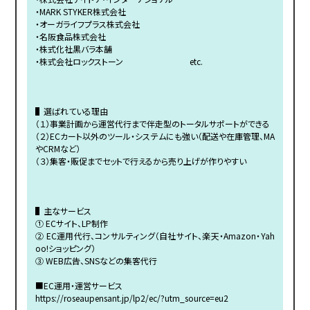
・MARK STYKER株式会社
・オーガライフプラス株式会社
・名阪食品株式会社
・株式化社黒バラ本舗
・株式会社ロックストーン etc.
▌選ばれている理由
（１）事業計画から運営代行まで伴走型のトータルサポートができる
（２）ECカート以外のツール・システムにも強い（配送や在庫管理、MA
やCRMなど）
（３）集客・販促までセットで行えるから売り上げが作りやすい
▌主なサービス
① ECサイト、LP制作
② EC運用代行、コンサルティング（自社サイト、楽天・Amazon・Yah
oo!ショッピング）
③ WEB広告、SNSなどの集客代行
■EC運用・運営サービス
https://roseaupensant.jp/lp2/ec/?utm_source=eu2