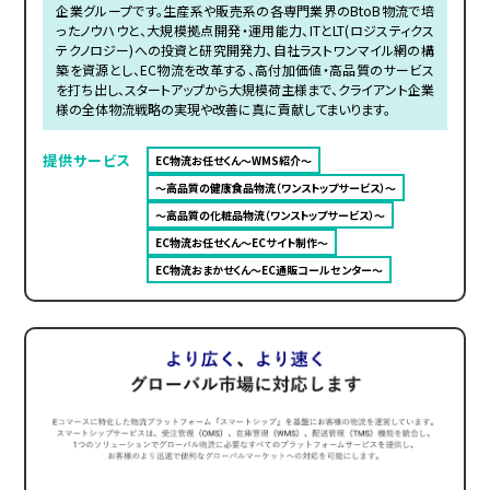
企業グループです。生産系や販売系の各専門業界のBtoB物流で培
ったノウハウと、大規模拠点開発・運用能力、ITとLT(ロジスティクス
テクノロジー)への投資と研究開発力、自社ラストワンマイル網の構
築を資源とし、EC物流を改革する、高付加価値・高品質のサービス
を打ち出し、スタートアップから大規模荷主様まで、クライアント企業
様の全体物流戦略の実現や改善に真に貢献してまいります。
提供サービス
EC物流お任せくん～WMS紹介～
～高品質の健康食品物流（ワンストップサービス）～
～高品質の化粧品物流（ワンストップサービス）～
EC物流お任せくん～ECサイト制作～
EC物流おまかせくん～EC通販コールセンター～