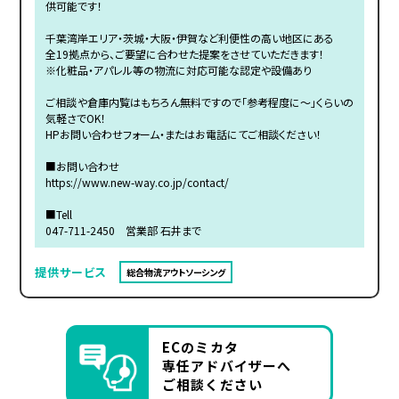
供可能です！
千葉湾岸エリア・茨城・大阪・伊賀など利便性の高い地区にある
全19拠点から、ご要望に合わせた提案をさせていただきます！
※化粧品・アパレル等の物流に対応可能な認定や設備あり
ご相談や倉庫内覧はもちろん無料ですので「参考程度に～」くらいの
気軽さでOK！
HPお問い合わせフォーム・またはお電話にてご相談ください！
■お問い合わせ
https://www.new-way.co.jp/contact/
■Tell
047-711-2450 営業部 石井まで
提供サービス
総合物流アウトソーシング
ECのミカタ
専任アドバイザーへ
ご相談ください