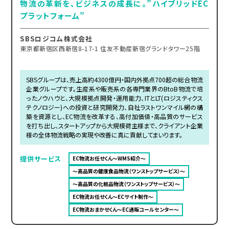
物流の革新を、ビジネスの成長に。”ハイブリッドEC
プラットフォーム”
SBSロジコム株式会社
東京都新宿区西新宿8-17-1 住友不動産新宿グランドタワー25階
SBSグループは、売上高約4300億円・国内外拠点700超の総合物流
企業グループです。生産系や販売系の各専門業界のBtoB物流で培
ったノウハウと、大規模拠点開発・運用能力、ITとLT(ロジスティクス
テクノロジー)への投資と研究開発力、自社ラストワンマイル網の構
築を資源とし、EC物流を改革する、高付加価値・高品質のサービス
を打ち出し、スタートアップから大規模荷主様まで、クライアント企業
様の全体物流戦略の実現や改善に真に貢献してまいります。
提供サービス
EC物流お任せくん～WMS紹介～
～高品質の健康食品物流（ワンストップサービス）～
～高品質の化粧品物流（ワンストップサービス）～
EC物流お任せくん～ECサイト制作～
EC物流おまかせくん～EC通販コールセンター～