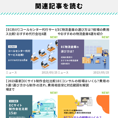
関連記事を読む
【EC向け】コールセンター代行サービ
EC物流倉庫の選び方は？相場の費用
ス比較！おすすめ代行会社8選
やおすすめの物流倉庫6選を紹介
NEW!
NEW!
ニュース
2023/05/25
ニュース
2023/05/25
【2023最新】ECサイト制作会社比較1
ECコンサルの相場はいくら？費用の
5選！選び方から制作の流れ、費用相
目安と対応範囲を解説
場まで
NEW!
NEW!