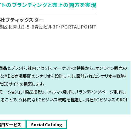
イトのブランディングと売上の両方を実現
社ブティックスター
区北青山3-5-6青朋ビル3F・PORTAL POINT
商品とブランド、社内アセット、マーケットの特性から、オンライン販売の
なMDと売場展開のシナリオを設計します。設計されたシナリオ＝戦略・
ECサイトを構築します。
ーション」、「商品撮影」、「メルマガ制作」、「ランディングページ制作」、
することで、立体的なECビジネス戦略を推進し、貴社ECビジネスのROI
運用サービス
Social Catalog