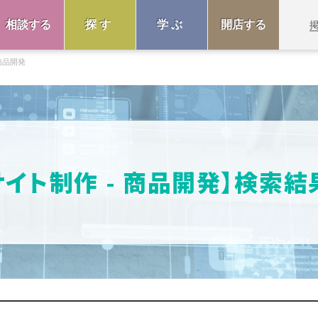
相談する
探す
学ぶ
開店する
商品開発
サイト制作 - 商品開発】検索