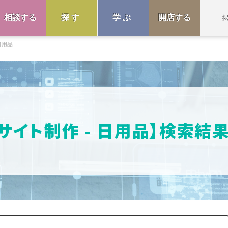
相談する
探す
学ぶ
開店する
日用品
Cサイト制作 - 日用品】検索結