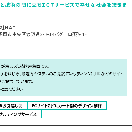
と技術の間に立ちＩＣＴサービスで幸せな社会を築きま
社HAT
福岡市中央区渡辺通2-7-14パグーロ薬院4F
ロが集まった技術屋集団です。
）をはじめ、最適なシステムのご提案（フィッティング）、HPなどのサイト
をご提供しています。
ご相談ください。
ータお引越し便
ECサイト制作、カート間のデザイン移行
コンサルティングサービス