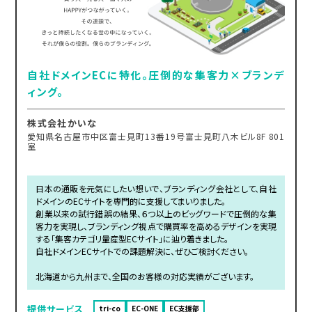
自社ドメインECに特化。圧倒的な集客力×ブランデ
ィング。
株式会社かいな
愛知県名古屋市中区富士見町13番19号富士見町八木ビル8F 801
室
日本の通販を元気にしたい想いで、ブランディング会社として、自社
ドメインのECサイトを専門的に支援してまいりました。
創業以来の試行錯誤の結果、６つ以上のビッグワードで圧倒的な集
客力を実現し、ブランディング視点で購買率を高めるデザインを実現
する「集客カテゴリ量産型ECサイト」に辿り着きました。
自社ドメインECサイトでの課題解決に、ぜひご検討ください。
北海道から九州まで、全国のお客様の対応実績がございます。
提供サービス
tri-co
EC-ONE
EC支援部