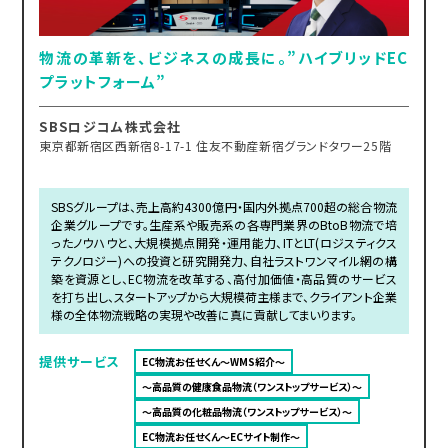
物流の革新を、ビジネスの成長に。”ハイブリッドEC
プラットフォーム”
SBSロジコム株式会社
東京都新宿区西新宿8-17-1 住友不動産新宿グランドタワー25階
SBSグループは、売上高約4300億円・国内外拠点700超の総合物流
企業グループです。生産系や販売系の各専門業界のBtoB物流で培
ったノウハウと、大規模拠点開発・運用能力、ITとLT(ロジスティクス
テクノロジー)への投資と研究開発力、自社ラストワンマイル網の構
築を資源とし、EC物流を改革する、高付加価値・高品質のサービス
を打ち出し、スタートアップから大規模荷主様まで、クライアント企業
様の全体物流戦略の実現や改善に真に貢献してまいります。
提供サービス
EC物流お任せくん～WMS紹介～
～高品質の健康食品物流（ワンストップサービス）～
～高品質の化粧品物流（ワンストップサービス）～
EC物流お任せくん～ECサイト制作～