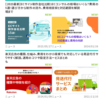
【2023最新】ECサイト制作会社比較1
ECコンサルの相場はいくら？費用の
5選！選び方から制作の流れ、費用相
目安と対応範囲を解説
場まで
NEW!
NEW!
ニュース
2023/05/27
ニュース
2024/01/16
楽天広告の種類、仕組み、費用をわか
小規模でも対応している発送代行サ
りやすく解説。運用のコツや設定方法
ービスまとめ
も
NEW!
NEW!
ニュース
2024/01/09
ニュース
2021/12/10