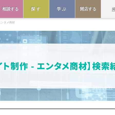
相談する
探す
学ぶ
開店する
エンタメ商材
イト制作 - エンタメ商材】検