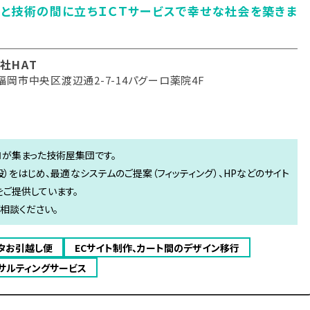
と技術の間に立ちＩＣＴサービスで幸せな社会を築きま
社HAT
福岡市中央区渡辺通2-7-14パグーロ薬院4F
ロが集まった技術屋集団です。
）をはじめ、最適なシステムのご提案（フィッティング）、HPなどのサイト
をご提供しています。
ご相談ください。
ータお引越し便
ECサイト制作、カート間のデザイン移行
コンサルティングサービス