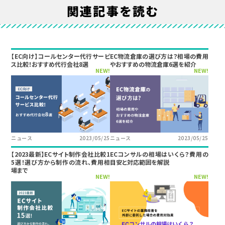
関連記事を読む
【EC向け】コールセンター代行サービ
EC物流倉庫の選び方は？相場の費用
ス比較！おすすめ代行会社8選
やおすすめの物流倉庫6選を紹介
NEW!
NEW!
ニュース
2023/05/25
ニュース
2023/05/25
【2023最新】ECサイト制作会社比較1
ECコンサルの相場はいくら？費用の
5選！選び方から制作の流れ、費用相
目安と対応範囲を解説
場まで
NEW!
NEW!