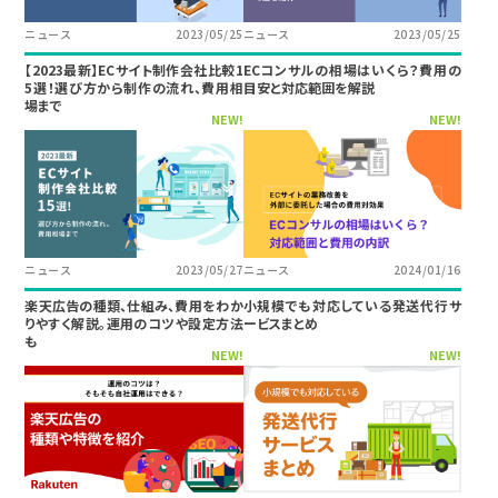
ニュース
2023/05/25
ニュース
2023/05/25
【2023最新】ECサイト制作会社比較1
ECコンサルの相場はいくら？費用の
5選！選び方から制作の流れ、費用相
目安と対応範囲を解説
場まで
NEW!
NEW!
ニュース
2023/05/27
ニュース
2024/01/16
楽天広告の種類、仕組み、費用をわか
小規模でも対応している発送代行サ
りやすく解説。運用のコツや設定方法
ービスまとめ
も
NEW!
NEW!