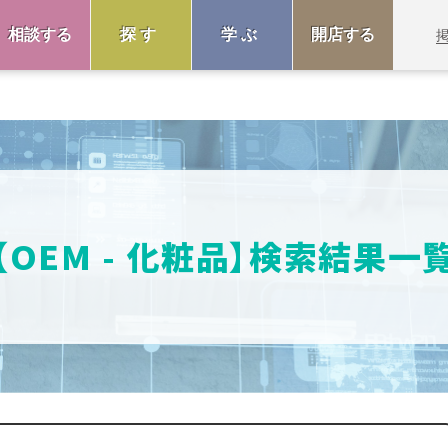
相談する
探す
学ぶ
開店する
【OEM - 化粧品】検索結果一