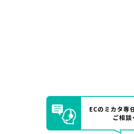
ECのミカタ
専
ご相談