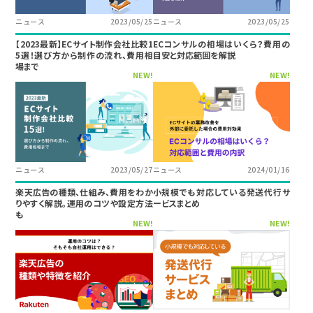
ニュース
2023/05/25
ニュース
2023/05/25
【2023最新】ECサイト制作会社比較1
ECコンサルの相場はいくら？費用の
5選！選び方から制作の流れ、費用相
目安と対応範囲を解説
場まで
NEW!
NEW!
ニュース
2023/05/27
ニュース
2024/01/16
楽天広告の種類、仕組み、費用をわか
小規模でも対応している発送代行サ
りやすく解説。運用のコツや設定方法
ービスまとめ
も
NEW!
NEW!