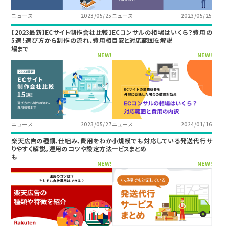
ニュース
2023/05/25
ニュース
2023/05/25
【2023最新】ECサイト制作会社比較1
ECコンサルの相場はいくら？費用の
5選！選び方から制作の流れ、費用相
目安と対応範囲を解説
場まで
NEW!
NEW!
ニュース
2023/05/27
ニュース
2024/01/16
楽天広告の種類、仕組み、費用をわか
小規模でも対応している発送代行サ
りやすく解説。運用のコツや設定方法
ービスまとめ
も
NEW!
NEW!