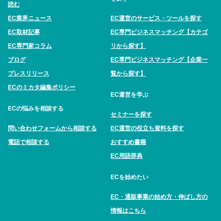
読む
EC業界ニュース
EC運営のサービス・ツールを探す
EC取材記事
EC専門ビジネスマッチング【カテゴ
EC専門家コラム
リから探す】
ブログ
EC専門ビジネスマッチング【企業一
プレスリリース
覧から探す】
ECのミカタ編集ポリシー
EC運営を学ぶ
ECの悩みを相談する
セミナーを探す
問い合わせフォームから相談する
EC運営の役立ち資料を探す
電話で相談する
おすすめ書籍
EC用語辞典
ECを始めたい
EC・通販事業の始め方・伸ばし方の
情報はこちら