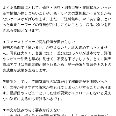
よくある問題点として、価格・送料・到着目安・在庫状況といった
基本情報が探しづらいことや、色・サイズの選択肢が一目で分から
ないケースが挙げられます。また、「送料無料」や「あす楽」とい
った重要キーワードの有無が判別しにくいことも、戻るボタンを押
される要因となります。
▼ファーストビューで商品価値が伝わらない
最初の画面で「良い変化」が見えないと、読み進めてもらえませ
ん。写真は大きく、言葉は短く、差分ははっきりが基本です。評価
やレビュー件数も早めに見せて、不安を下げましょう。とくに楽天
市場アプリは自由装飾が限られるため、第一画像と冒頭テキストの
完成度が成果を左右します。
失敗例としては、雰囲気重視の写真だけで機能差が不明瞭だった
り、文字が小さすぎて訴求が埋もれてしまったりすることがありま
す。星評価やレビューといった信頼要素がスクロールしないと見え
ない位置にあるのも避けるべきです。
▼本文が読みづらく要点が拾えない
スマホでは、短く刻んだ情報が有利です。1ブロック1メッセージ