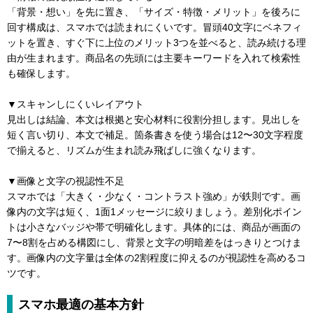
「背景・想い」を先に置き、「サイズ・特徴・メリット」を後ろに
回す構成は、スマホでは読まれにくいです。冒頭40文字にベネフィ
ットを置き、すぐ下に上位のメリット3つを並べると、読み続ける理
由が生まれます。商品名の先頭には主要キーワードを入れて検索性
も確保します。
▼スキャンしにくいレイアウト
見出しは結論、本文は根拠と安心材料に役割分担します。見出しを
短く言い切り、本文で補足。箇条書きを使う場合は12〜30文字程度
で揃えると、リズムが生まれ読み飛ばしに強くなります。
▼画像と文字の視認性不足
スマホでは「大きく・少なく・コントラスト強め」が鉄則です。画
像内の文字は短く、1面1メッセージに絞りましょう。差別化ポイン
トは小さなバッジや帯で明確化します。具体的には、商品が画面の
7〜8割を占める構図にし、背景と文字の明暗差をはっきりとつけま
す。画像内の文字量は全体の2割程度に抑えるのが視認性を高めるコ
ツです。
スマホ最適の基本方針