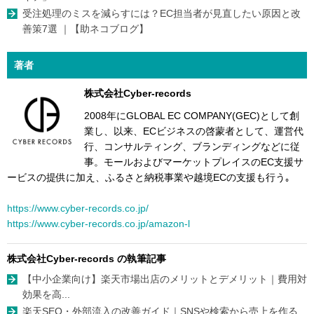
受注処理のミスを減らすには？EC担当者が見直したい原因と改
善策7選 ｜【助ネコブログ】
著者
株式会社Cyber-records
2008年にGLOBAL EC COMPANY(GEC)として創
業し、以来、ECビジネスの啓蒙者として、運営代
行、コンサルティング、ブランディングなどに従
事。モールおよびマーケットプレイスのEC支援サ
ービスの提供に加え、ふるさと納税事業や越境ECの支援も行う｡
https://www.cyber-records.co.jp/
https://www.cyber-records.co.jp/amazon-l
株式会社Cyber-records の執筆記事
【中小企業向け】楽天市場出店のメリットとデメリット｜費用対
効果を高...
楽天SEO・外部流入の改善ガイド｜SNSや検索から売上を作る