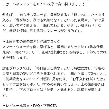
チは、ベネフィットを10〜16文字で言い切りましょう。
例えば、「雨も汗も気にせず、毎日使える」「軽いのに、たっぷり
入る」「音が静か。夜でも気兼ねなく」といった表現や、「すぐ届
く。届いてすぐ使える」「触れてわかる、やさしい肌ざわり」な
ど、機能や情緒に訴える短いフレーズが効果的です。
▼上位訴求の箇条書きと詳細ブロック
スマートウォッチを例に挙げると、最初にメリット3つ（防水仕様、
最長5日間のバッテリー、正確な計測など）を掲示し、下部でその根
拠を補足します。
詳細ブロックでは、「毎日使える防水」という特徴に対し、等級の
目安と日常の使いどころを具体化します。「箱から出して3分」とし
て初期設定を3ステップで簡潔に見せたり、「お手入れは拭くだけ」
とケア方法を短く添えたりするのも良いでしょう。上の箇条書きは
「期待」、下のブロックは「証拠」と覚えると、説得力が増しま
す。
▼レビュー風短文・FAQ・下部CTA