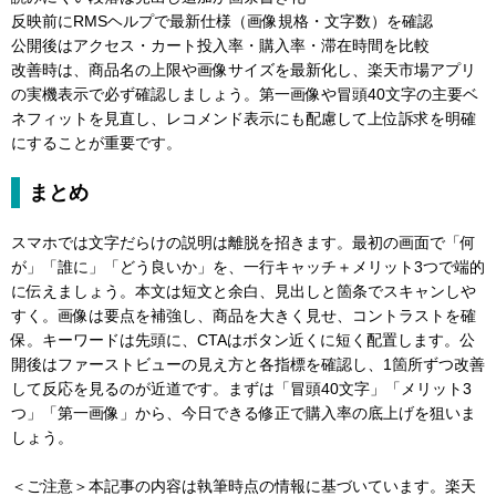
反映前にRMSヘルプで最新仕様（画像規格・文字数）を確認
公開後はアクセス・カート投入率・購入率・滞在時間を比較
改善時は、商品名の上限や画像サイズを最新化し、楽天市場アプリ
の実機表示で必ず確認しましょう。第一画像や冒頭40文字の主要ベ
ネフィットを見直し、レコメンド表示にも配慮して上位訴求を明確
にすることが重要です。
まとめ
スマホでは文字だらけの説明は離脱を招きます。最初の画面で「何
が」「誰に」「どう良いか」を、一行キャッチ＋メリット3つで端的
に伝えましょう。本文は短文と余白、見出しと箇条でスキャンしや
すく。画像は要点を補強し、商品を大きく見せ、コントラストを確
保。キーワードは先頭に、CTAはボタン近くに短く配置します。公
開後はファーストビューの見え方と各指標を確認し、1箇所ずつ改善
して反応を見るのが近道です。まずは「冒頭40文字」「メリット3
つ」「第一画像」から、今日できる修正で購入率の底上げを狙いま
しょう。
＜ご注意＞本記事の内容は執筆時点の情報に基づいています。楽天