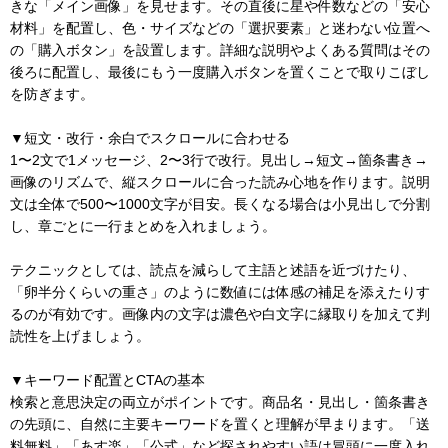
きな「メイン画像」を見せます。その直後に星や件数などの「安心
材料」を配置し、色・サイズなどの「選択要素」と迷わない位置へ
の「購入ボタン」を設置します。詳細な説明やよくある質問はその
後ろに配置し、最後にもう一度購入ボタンを置くことで取りこぼし
を防ぎます。
▼短文・改行・余白でスクロールに合わせる
1〜2文で1メッセージ、2〜3行で改行。見出し→短文→箇条書き→
画像のリズムで、縦スクロールに合った読み心地を作ります。説明
文は全体で500〜1000文字が目安。長くなる場合は小見出しで分割
し、章ごとに一行まとめを入れましょう。
テクニックとしては、読点を減らして主語と述語を近づけたり、
「卵半分くらいの重さ」のように数値には体感の補足を添えたりす
るのが有効です。画像内の文字は濃色や白文字に縁取りを加えて判
読性を上げましょう。
▼キーワード配置とCTAの基本
検索と意思決定の両立がポイントです。商品名・見出し・箇条書き
の先頭に、自然に主要キーワードを置くと理解が早まります。「送
料無料」「あす楽」「公式」など探されやすい語は冒頭に一度入れ