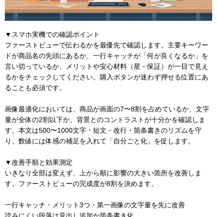
▼スマホ実機での確認ポイント
ファーストビューで伝わるかを最優先で確認します。主要キーワー
ドが商品名の先頭にあるか、一行キャッチが「何が良くなるか」を
言い切っているか、メリットや安心材料（星・保証）が一目で見え
るかをチェックしてください。購入ボタンが迷わず押せる位置にあ
ることも必須です。
画像最適化においては、商品が画面の7〜8割を占めているか、文字
量が全体の2割以下か、背景とのコントラストが十分かを確認しま
す。本文は500〜1000文字・短文・改行・箇条書きのリズムを守
り、数値には体感の補足を入れて「自分ごと化」を促します。
▼改善手順と効果測定
いきなり全部は変えず、上から順に影響の大きい箇所を改善しま
す。ファーストビューの完成度が8割を決めます。
一行キャッチ・メリット3つ・第一画像の文字量を先に改善
読みにくい段落は見出し追加か箇条書き化