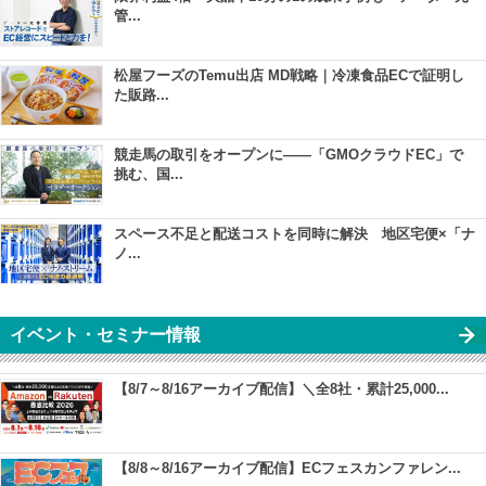
管...
松屋フーズのTemu出店 MD戦略｜冷凍食品ECで証明し
た販路...
競走馬の取引をオープンに――「GMOクラウドEC」で
挑む、国...
スペース不足と配送コストを同時に解決 地区宅便×「ナ
ノ...
イベント・セミナー情報
【8/7～8/16アーカイブ配信】＼全8社・累計25,000...
【8/8～8/16アーカイブ配信】ECフェスカンファレン...