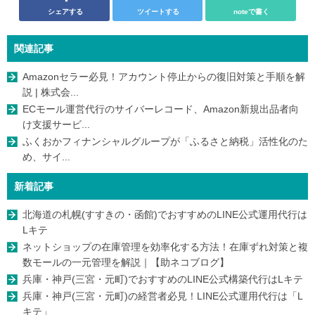
シェアする
ツイートする
noteで書く
関連記事
Amazonセラー必見！アカウント停止からの復旧対策と手順を解
説 | 株式会...
ECモール運営代行のサイバーレコード、Amazon新規出品者向
け支援サービ...
ふくおかフィナンシャルグループが「ふるさと納税」活性化のた
め、サイ...
新着記事
北海道の札幌(すすきの・函館)でおすすめのLINE公式運用代行は
Lキテ
ネットショップの在庫管理を効率化する方法！在庫ずれ対策と複
数モールの一元管理を解説｜【助ネコブログ】
兵庫・神戸(三宮・元町)でおすすめのLINE公式構築代行はLキテ
兵庫・神戸(三宮・元町)の経営者必見！LINE公式運用代行は「L
キテ」