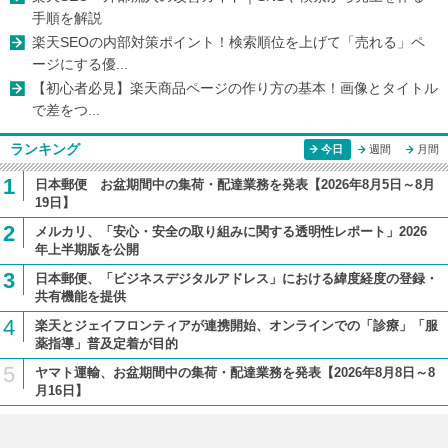
手順を解説
楽天SEOの内部対策ポイント！検索順位を上げて「売れる」ペ
ージにする優...
【初心者必見】楽天商品ページの作り方の基本！画像とタイトル
で差をつ...
ランキング
今日
週間
月間
1
日本郵便 お盆期間中の集荷・配達業務を発表【2026年8月5日～8月
19日】
2
メルカリ、「安心・安全の取り組みに関する透明性レポート」2026
年上半期版を公開
3
日本郵便、「ビジネスデジタルアドレス」における緯度経度の登録・
共有機能を提供
4
楽天とジェイフロンティアが連携開始、オンラインでの「診療」「服
薬指導」普及定着が目的
5
ヤマト運輸、お盆期間中の集荷・配達業務を発表【2026年8月8日～8
月16日】