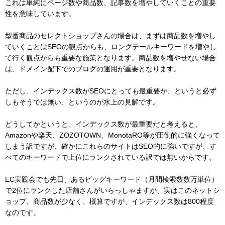
これは単純にページ数や商品数、記事数を増やしていくことの重要
性を意味しています。
型番商品のセレクトショップさんの場合は、まずは商品数を増やし
ていくことはSEOの観点からも、ロングテールキーワードを増やし
て行く観点からも重要な施策となります。商品数を増やせない場合
は、ドメイン配下でのブログの運用が重要となります。
ただし、インデックス数がSEOにとっても最重要か、というと必ず
しもそうでは無い、というのが水上の見解です。
どうしてかというと、インデックス数が最重要だと考えると、
Amazonや楽天、ZOZOTOWN、MonotaRO等が圧倒的に強くなって
しまう訳ですが、確かにこれらのサイトはSEO的に強いですが、す
べてのキーワードで上位にランクされている訳では無いからです。
EC実践会でも先日、あるビッグキーワード（月間検索数数万単位）
で2位にランクした店舗さんがいらっしゃますが、実はこのネットシ
ョップ、商品数が少なく、概算ですが、インデックス数は800程度
なのです。