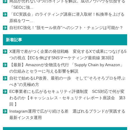
商品が売れない3つのポイントを解説。成功ノウハウを伝授する
『SEOに強...
「EC実践会」のライティング講座に潜入取材！転換率を上げる
原稿をワー...
自社EC強化！“脱モール依存”へのシフト・チェンジは可能か？
新着記事
X運用で差がつく企業の発信戦略 変化するXで成果につなげる5
つの視点【ECを伸ばすSNSマーケティング最前線 第3回】
【最新】Amazonが全物流を代行 「Supply Chain by Amazon」
の仕組みとセラーに与える影響を解説
自社で始めるLP改善、最初の一歩 そして“そろそろプロを呼ぶ
べき”の見極め方
EC事業者にも広がるセキュリティ評価制度 SCS対応で何が変
わるのか【キャッシュレス・セキュリティレポート座談会 第3
回 】
Instagram運用で広がり続ける差 選ばれるブランドが実践する
最新インスタ運用