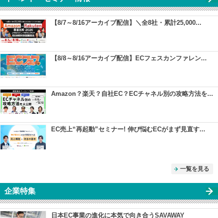
【8/7～8/16アーカイブ配信】＼全8社・累計25,000...
【8/8～8/16アーカイブ配信】ECフェスカンファレン...
Amazon？楽天？自社EC？ECチャネル別の攻略方法を...
EC売上“再起動”セミナー! 伸び悩むECがまず見直す...
一覧を見る
企業特集
日本EC事業の進化に本気で向き合うSAVAWAY