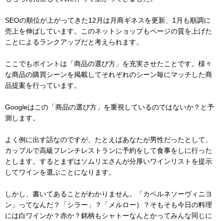
SEOの順位が上がってきた12月は月商ギネスを更新、1月も順調に
売上を伸ばしています。このネットショップもページの質を上げた
ことによるランクアップだと考えられます。
ここでもポイントは「商品の選び方」を充実させたことです。様々
な商品の購買シーンを掲載してそれぞれのシーン毎にマッチした商
品提案を行っています。
Googleはこの「商品の選び方」を重視しているのではないか？と予
測します。
よく例に出す話なのですが、たとえばあなたが男性だったとして、
カップルで高級フレンチレストランに予約をして食事をしに行った
とします。するとまずはソムリエさんが分厚いワインリストを提示
してワインを選ぶことになります。
しかし、書いてあることがわかりません。「カベルネソーヴィニヨ
ン」ってなんだ？「シラー」？「メルロー｝？そもそも今日の料理
には白ワインか？赤か？銘柄もシャトーなんとかってみんな同じに