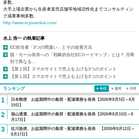
多数。
大手上場企業から生産者直売店舗等地域活性化までコンサルティン
グ成果事例多数。
http://www.ecjissenkai.com/
水上 浩一 の執筆記事
EC担当者「3つの間違い」とその改善方法
脱・モール依存への「戦略的自社ECロードマップ」とは？ 月商
別で異なる...
【第２回】スマホサイトで売上を上げる3つのポイント
【第１回】スマホサイトで売上を上げる3つのポイント
ランキング
今日
週間
月間
1
日本郵便 お盆期間中の集荷・配達業務を発表【2026年8月5日～8月
19日】
2
福山通運、お盆期間中の集荷・配達業務を発表【2026年8月10日～8
月17日】
3
佐川急便、お盆期間中の集荷・配達業務を発表 【2026年8月12日～
8月17日】