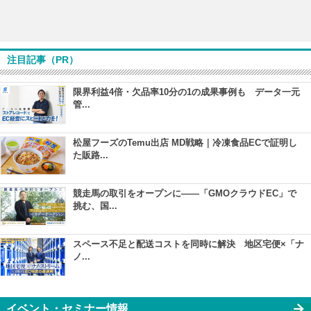
注目記事（PR）
限界利益4倍・欠品率10分の1の成果事例も データ一元
管...
松屋フーズのTemu出店 MD戦略｜冷凍食品ECで証明し
た販路...
競走馬の取引をオープンに――「GMOクラウドEC」で
挑む、国...
スペース不足と配送コストを同時に解決 地区宅便×「ナ
ノ...
イベント・セミナー情報