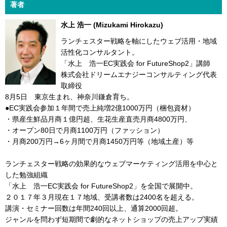
著者
水上 浩一 (Mizukami Hirokazu)
ランチェスター戦略を軸にしたウェブ活用・地域
活性化コンサルタント。
「水上 浩一EC実践会 for FutureShop2」講師
株式会社ドリームエナジーコンサルティング代表
取締役
8月5日 東京生まれ、神奈川鎌倉育ち。
●EC実践会参加１年間で売上純増2億1000万円（梱包資材）
・県産生鮮品月商１億円超、生花生産直売月商4800万円、
・オープン80日で月商1100万円（ファッション）
・月商200万円→6ヶ月間で月商1450万円等（地域土産）等
ランチェスター戦略の効果的なウェブマーケティング活用を中心と
した勉強組織
「水上 浩一EC実践会 for FutureShop2」を全国で展開中。
２０１７年３月現在１７地域、受講者数は2400名を超える。
講演・セミナー回数は年間240回以上、通算2000回超。
ジャンルを問わず短期間で劇的なネットショップの売上アップ実績