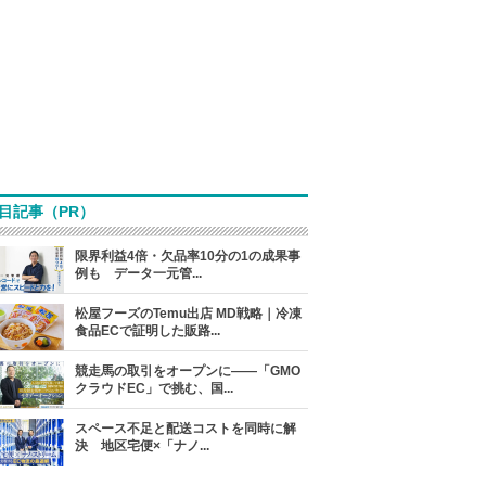
目記事（PR）
限界利益4倍・欠品率10分の1の成果事
例も データ一元管...
松屋フーズのTemu出店 MD戦略｜冷凍
食品ECで証明した販路...
競走馬の取引をオープンに――「GMO
クラウドEC」で挑む、国...
スペース不足と配送コストを同時に解
決 地区宅便×「ナノ...