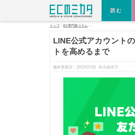
読む
トップ
EC専門家コラム
LINE公式アカウン
トを高めるまで
最終更新日：
2023/07/26
松元由布子