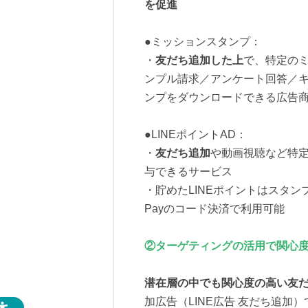
を促進
●ミッションスタンプ：
・
友だち追加した上
で、特定のミ
ンプル請求／アンケート回答／キ
ンプをダウンロードできる広告
●LINEポイントAD：
・
友だち追加
や動画視聴など特定
与できるサービス
・貯めたLINEポイントはスタン
Payのコード決済で利用可能
②ターゲティングの活用で関心
潜在層の中でも関心度の高い友
加広告（LINE広告 友だち追加）