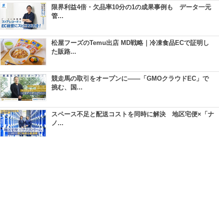
限界利益4倍・欠品率10分の1の成果事例も データ一元
管...
松屋フーズのTemu出店 MD戦略｜冷凍食品ECで証明し
た販路...
競走馬の取引をオープンに――「GMOクラウドEC」で
挑む、国...
スペース不足と配送コストを同時に解決 地区宅便×「ナ
ノ...