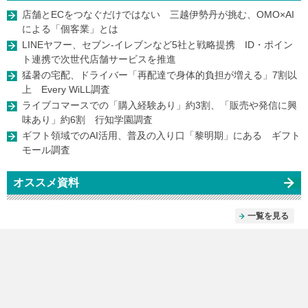
店舗とECをつなぐだけではない 三越伊勢丹が挑む、OMO×AI
による「個客業」とは
LINEヤフー、セブン-イレブンなど5社と戦略提携 ID・ポイン
ト連携で次世代店舗サービスを推進
猛暑の宅配、ドライバー「再配達で身体的負担が増える」7割以
上 Every WiLL調査
ライブコマースでの「購入経験あり」約3割、「販売や発信に興
味あり」約6割 行知学園調査
ギフト領域でのAI活用、普及の入り口「黎明期」にある ギフト
モール調査
オススメ資料
一覧を見る