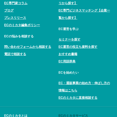
EC専門家コラム
リから探す】
ブログ
EC専門ビジネスマッチング【企業一
プレスリリース
覧から探す】
ECのミカタ編集ポリシー
EC運営を学ぶ
ECの悩みを相談する
セミナーを探す
問い合わせフォームから相談する
EC運営の役立ち資料を探す
電話で相談する
おすすめ書籍
EC用語辞典
ECを始めたい
EC・通販事業の始め方・伸ばし方の
情報はこちら
ECのミカタに直接相談する
ECのミカタとは
ECのミカタサービス