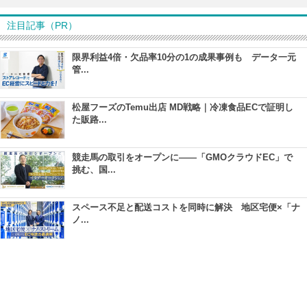
注目記事（PR）
限界利益4倍・欠品率10分の1の成果事例も データ一元
管...
松屋フーズのTemu出店 MD戦略｜冷凍食品ECで証明し
た販路...
競走馬の取引をオープンに――「GMOクラウドEC」で
挑む、国...
スペース不足と配送コストを同時に解決 地区宅便×「ナ
ノ...