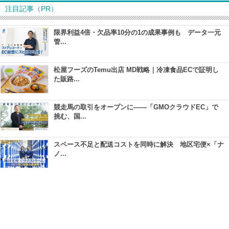
注目記事（PR）
限界利益4倍・欠品率10分の1の成果事例も データ一元
管...
松屋フーズのTemu出店 MD戦略｜冷凍食品ECで証明し
た販路...
競走馬の取引をオープンに――「GMOクラウドEC」で
挑む、国...
スペース不足と配送コストを同時に解決 地区宅便×「ナ
ノ...