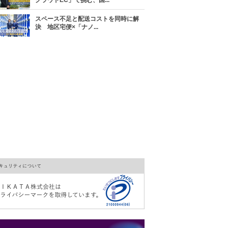
クラウドEC」で挑む、国...
スペース不足と配送コストを同時に解
決 地区宅便×「ナノ...