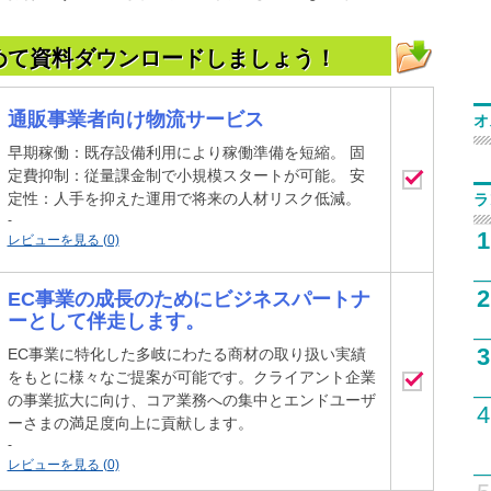
めて資料ダウンロードしましょう！
通販事業者向け物流サービス
オ
早期稼働：既存設備利用により稼働準備を短縮。 固
定費抑制：従量課金制で小規模スタートが可能。 安
定性：人手を抑えた運用で将来の人材リスク低減。
ラ
-
1
レビューを見る (0)
2
EC事業の成長のためにビジネスパートナ
ーとして伴走します。
3
EC事業に特化した多岐にわたる商材の取り扱い実績
をもとに様々なご提案が可能です。クライアント企業
の事業拡大に向け、コア業務への集中とエンドユーザ
4
ーさまの満足度向上に貢献します。
-
レビューを見る (0)