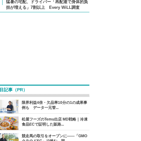
猛暑の宅配、ドライバー「再配達で身体的負
担が増える」7割以上 Every WiLL調査
目記事（PR）
限界利益4倍・欠品率10分の1の成果事
例も データ一元管...
松屋フーズのTemu出店 MD戦略｜冷凍
食品ECで証明した販路...
競走馬の取引をオープンに――「GMO