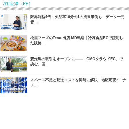
注目記事（PR）
限界利益4倍・欠品率10分の1の成果事例も データ一元
管...
松屋フーズのTemu出店 MD戦略｜冷凍食品ECで証明し
た販路...
競走馬の取引をオープンに――「GMOクラウドEC」で
挑む、国...
スペース不足と配送コストを同時に解決 地区宅便×「ナ
ノ...