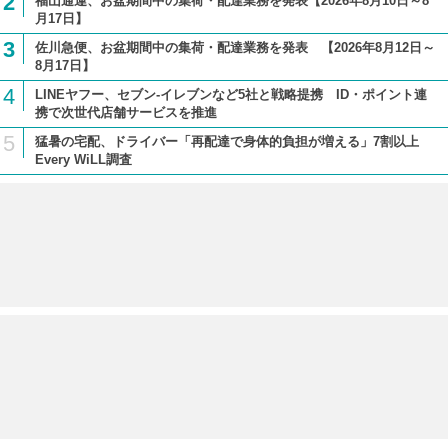
2
福山通運、お盆期間中の集荷・配達業務を発表【2026年8月10日～8
月17日】
3
佐川急便、お盆期間中の集荷・配達業務を発表 【2026年8月12日～
8月17日】
4
LINEヤフー、セブン-イレブンなど5社と戦略提携 ID・ポイント連
携で次世代店舗サービスを推進
5
猛暑の宅配、ドライバー「再配達で身体的負担が増える」7割以上
Every WiLL調査