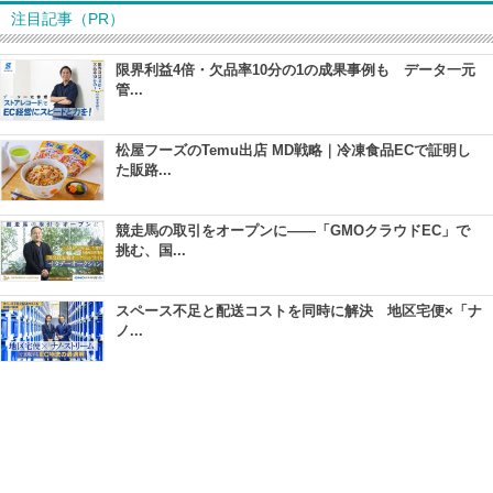
注目記事（PR）
限界利益4倍・欠品率10分の1の成果事例も データ一元
管...
松屋フーズのTemu出店 MD戦略｜冷凍食品ECで証明し
た販路...
競走馬の取引をオープンに――「GMOクラウドEC」で
挑む、国...
スペース不足と配送コストを同時に解決 地区宅便×「ナ
ノ...