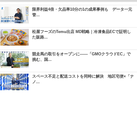
限界利益4倍・欠品率10分の1の成果事例も データ一元
管...
松屋フーズのTemu出店 MD戦略｜冷凍食品ECで証明し
た販路...
競走馬の取引をオープンに――「GMOクラウドEC」で
挑む、国...
スペース不足と配送コストを同時に解決 地区宅便×「ナ
ノ...