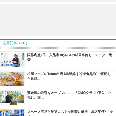
注目記事（PR）
限界利益4倍・欠品率10分の1の成果事例も データ一元
管...
松屋フーズのTemu出店 MD戦略｜冷凍食品ECで証明し
た販路...
競走馬の取引をオープンに――「GMOクラウドEC」で
挑む、国...
スペース不足と配送コストを同時に解決 地区宅便×「ナ