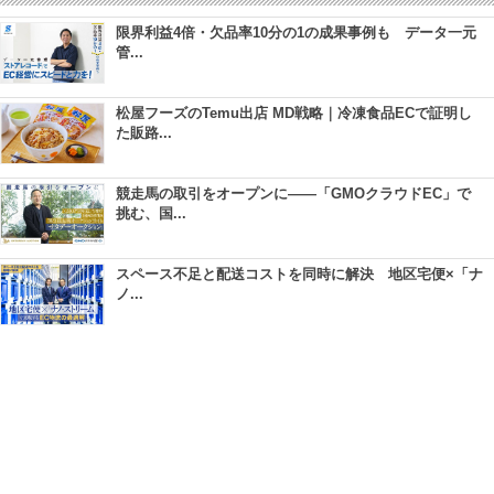
限界利益4倍・欠品率10分の1の成果事例も データ一元
管...
松屋フーズのTemu出店 MD戦略｜冷凍食品ECで証明し
た販路...
競走馬の取引をオープンに――「GMOクラウドEC」で
挑む、国...
スペース不足と配送コストを同時に解決 地区宅便×「ナ
ノ...