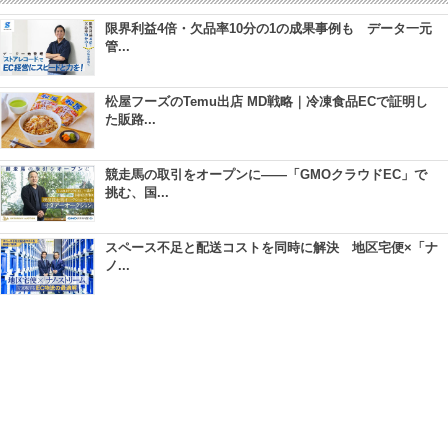
限界利益4倍・欠品率10分の1の成果事例も データ一元
管...
松屋フーズのTemu出店 MD戦略｜冷凍食品ECで証明し
た販路...
競走馬の取引をオープンに――「GMOクラウドEC」で
挑む、国...
スペース不足と配送コストを同時に解決 地区宅便×「ナ
ノ...