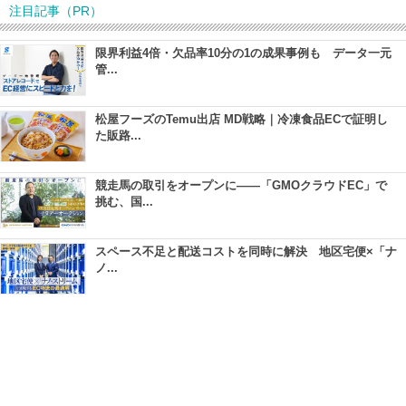
注目記事（PR）
限界利益4倍・欠品率10分の1の成果事例も データ一元
管...
松屋フーズのTemu出店 MD戦略｜冷凍食品ECで証明し
た販路...
競走馬の取引をオープンに――「GMOクラウドEC」で
挑む、国...
スペース不足と配送コストを同時に解決 地区宅便×「ナ
ノ...