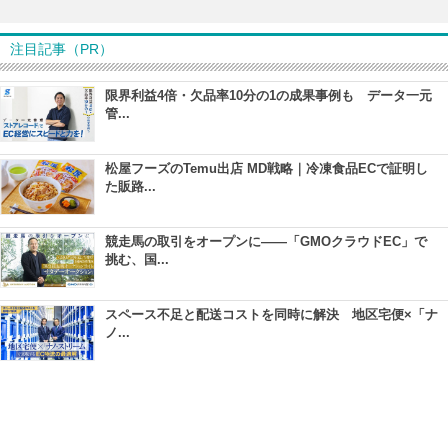
注目記事（PR）
限界利益4倍・欠品率10分の1の成果事例も データ一元
管...
松屋フーズのTemu出店 MD戦略｜冷凍食品ECで証明し
た販路...
競走馬の取引をオープンに――「GMOクラウドEC」で
挑む、国...
スペース不足と配送コストを同時に解決 地区宅便×「ナ
ノ...