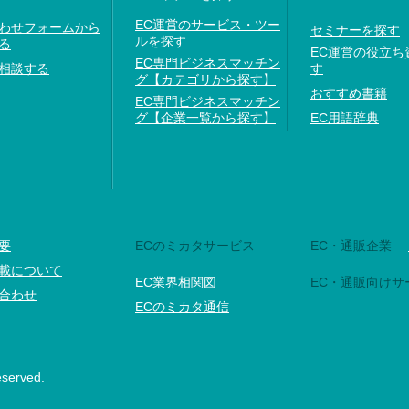
EC運営のサービス・ツー
わせフォームから
セミナーを探す
ルを探す
る
EC運営の役立ち
EC専門ビジネスマッチン
相談する
す
グ【カテゴリから探す】
おすすめ書籍
EC専門ビジネスマッチン
グ【企業一覧から探す】
EC用語辞典
要
ECのミカタサービス
EC・通販企業
載について
EC業界相関図
EC・通販向けサ
合わせ
ECのミカタ通信
eserved.