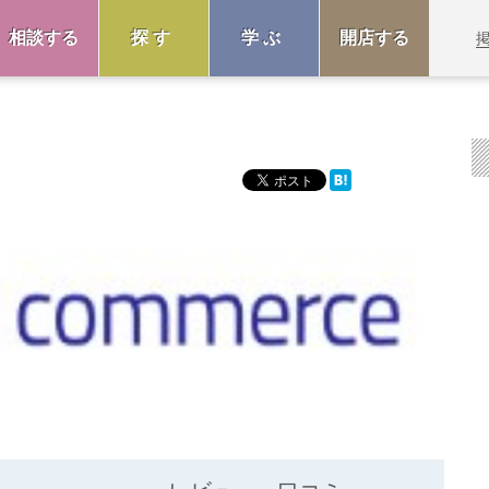
相談する
探す
学ぶ
開店する