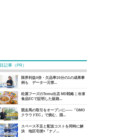
目記事（PR）
限界利益4倍・欠品率10分の1の成果事
例も データ一元管...
松屋フーズのTemu出店 MD戦略｜冷凍
食品ECで証明した販路...
競走馬の取引をオープンに――「GMO
クラウドEC」で挑む、国...
スペース不足と配送コストを同時に解
決 地区宅便×「ナノ...