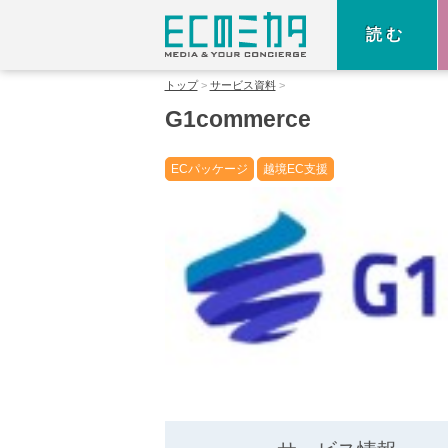
読む
トップ
サービス資料
G1commerce
ECパッケージ
越境EC支援