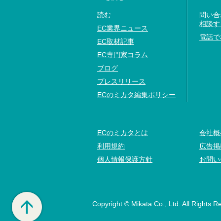
読む
問い合
相談す
EC業界ニュース
電話で
EC取材記事
EC専門家コラム
ブログ
プレスリリース
ECのミカタ編集ポリシー
ECのミカタとは
会社概
利用規約
広告掲
個人情報保護方針
お問い
Copyright © Mikata Co., Ltd. All Rights R