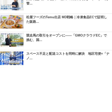
管...
松屋フーズのTemu出店 MD戦略｜冷凍食品ECで証明し
た販路...
競走馬の取引をオープンに――「GMOクラウドEC」で
挑む、国...
スペース不足と配送コストを同時に解決 地区宅便×「ナ
ノ...