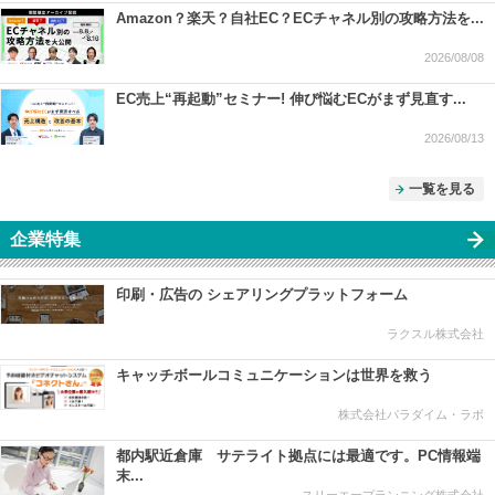
Amazon？楽天？自社EC？ECチャネル別の攻略方法を...
2026/08/08
EC売上“再起動”セミナー! 伸び悩むECがまず見直す...
2026/08/13
一覧を見る
企業特集
印刷・広告の シェアリングプラットフォーム
ラクスル株式会社
キャッチボールコミュニケーションは世界を救う
株式会社パラダイム・ラボ
都内駅近倉庫 サテライト拠点には最適です。PC情報端
末...
スリーエープランニング株式会社