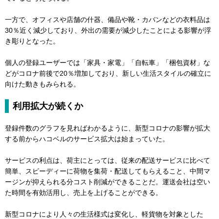
一方で、オフィスや店舗の什器、備品や靴・カバンなどの衣料品は
30％近く減少しており、外出の需要が減少したことによる影響が浮
き彫りとなった。
個人の登録ユーザーでは「家具・家電」「自転車」「梱包資材」な
どがコロナ前後で20％増加しており、新しい生活スタイルの確立に
向けた動きもみられる。
利用拡大が続くか
登録件数のグラフを見ればわかるように、新型コロナの影響が拡大
する前からハコベルのサービス拡大は始まっていた。
サービスの利点は、荷主にとっては、従来の配送サービスに比べて
簡単、スピーディーに荷物を集荷・配送してもらえること、中間マ
ージンが抑えられる分コスト削減ができることだ。運送会社は空い
た時間を有効活用し、売上を上げることができる。
新型コロナにより人々の生活様式は変化し、軽貨物を対象とした