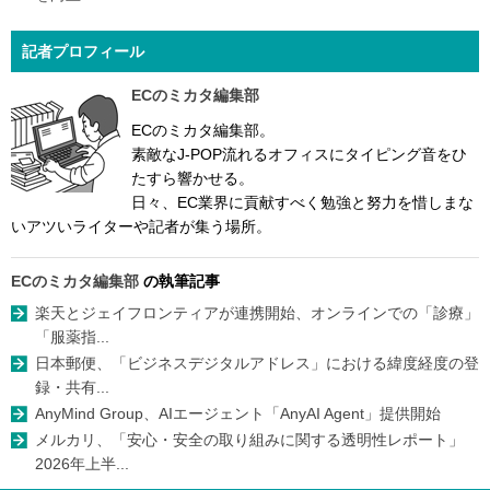
記者プロフィール
ECのミカタ編集部
ECのミカタ編集部。
素敵なJ-POP流れるオフィスにタイピング音をひ
たすら響かせる。
日々、EC業界に貢献すべく勉強と努力を惜しまな
いアツいライターや記者が集う場所。
ECのミカタ編集部
の執筆記事
楽天とジェイフロンティアが連携開始、オンラインでの「診療」
「服薬指...
日本郵便、「ビジネスデジタルアドレス」における緯度経度の登
録・共有...
AnyMind Group、AIエージェント「AnyAI Agent」提供開始
メルカリ、「安心・安全の取り組みに関する透明性レポート」
2026年上半...