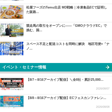
松屋フーズのTemu出店 MD戦略｜冷凍食品ECで証明し
た販路...
競走馬の取引をオープンに――「GMOクラウドEC」で
挑む、国...
スペース不足と配送コストを同時に解決 地区宅便×「ナ
ノ...
イベント・セミナー情報
【8/7～8/16アーカイブ配信】＼全8社・累計25,000...
2026/08/07
【8/8～8/16アーカイブ配信】ECフェスカンファレン...
2026/08/08