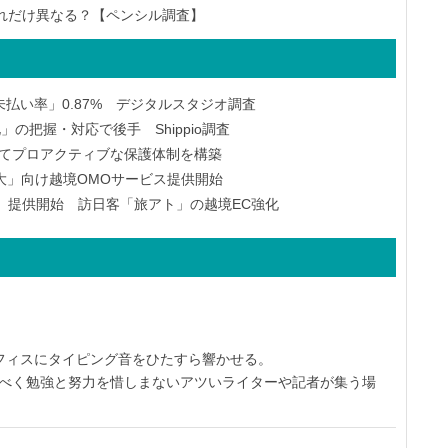
はどれだけ異なる？【ペンシル調査】
払い率」0.87% デジタルスタジオ調査
の把握・対応で後手 Shippio調査
対してプロアクティブな保護体制を構築
大」向け越境OMOサービス提供開始
携」提供開始 訪日客「旅アト」の越境EC強化
オフィスにタイピング音をひたすら響かせる。
すべく勉強と努力を惜しまないアツいライターや記者が集う場