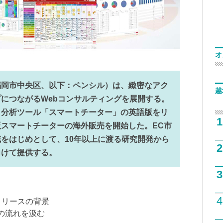
オ
岡市中央区、以下：ペンシル）は、緻密なアク
越
につながるWebコンサルティングを展開する。
ト分析ツール「スマートチーター」の英語版をリ
1
スマートチーターの海外販売を開始した。EC市
をはじめとして、10年以上に渡る研究開発から
2
向けて提供する。
3
4
リリースの背景
トの流れを汲む