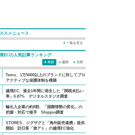
ススメニュース
一覧を見る
境ECの人気記事ランキング
今日
週間
月間
Temu、1万5000以上のブランドに対してプロ
アクティブな保護体制を構築
越境EC、過去1年間に発生した「関税未払い
率」0.87% デジタルスタジオ調査
輸出入企業の約8割、「国際情勢の変化」の
把握・対応で後手 Shippio調査
STORES、ジグザグと「海外販売連携」提供
開始 訪日客「旅アト」の越境EC強化