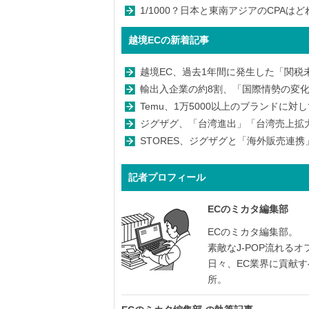
1/1000？日本と東南アジアのCPA
越境ECの新着記事
越境EC、過去1年間に発生した「関税未
輸出入企業の約8割、「国際情勢の変化」
Temu、1万5000以上のブランドに
ジグザグ、「台湾進出」「台湾売上拡
STORES、ジグザグと「海外販売連
記者プロフィール
ECのミカタ編集部
ECのミカタ編集部。
素敵なJ-POP流れる
日々、EC業界に貢献
所。