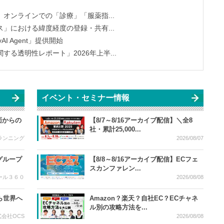
オンラインでの「診療」「服薬指...
」における緯度経度の登録・共有...
yAI Agent」提供開始
る透明性レポート」2026年上半...
イベント・セミナー情報
面からの
【8/7～8/16アーカイブ配信】＼全8
社・累計25,000...
ランニング
2026/08/07
グループ
【8/8～8/16アーカイブ配信】ECフェ
スカンファレン...
ール３６０
2026/08/08
ら世界へ
Amazon？楽天？自社EC？ECチャネ
ル別の攻略方法を...
式会社OCS
2026/08/08