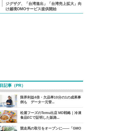
ジグザグ、「台湾進出」「台湾売上拡大」向
け越境OMOサービス提供開始
目記事（PR）
限界利益4倍・欠品率10分の1の成果事
例も データ一元管...
松屋フーズのTemu出店 MD戦略｜冷凍
食品ECで証明した販路...
競走馬の取引をオープンに――「GMO