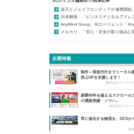
ECのミカタ編集部
の執筆記事
楽天とジェイフロンティアが連携開始、
日本郵便、「ビジネスデジタルアドレス
AnyMind Group、AIエージェント「An
メルカリ、「安心・安全の取り組みに関す
企業特集
制作～発送代行までトータル
売上UPを支援します！
株式会社アイズプ
創業80年を超えるスクロール
の通販実績・ノウハ...
株式会社スクロ
常に進化する物流を、OCSか
株