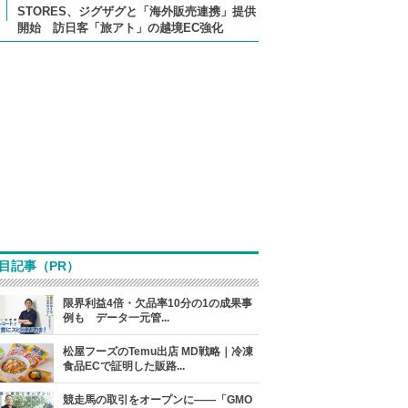
STORES、ジグザグと「海外販売連携」提供
開始 訪日客「旅アト」の越境EC強化
目記事（PR）
限界利益4倍・欠品率10分の1の成果事
例も データ一元管...
松屋フーズのTemu出店 MD戦略｜冷凍
食品ECで証明した販路...
競走馬の取引をオープンに――「GMO