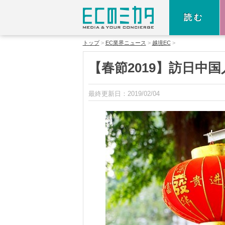
読む
トップ
EC業界ニュース
越境EC
【春節2019】訪日中
最終更新日：
2019/02/04