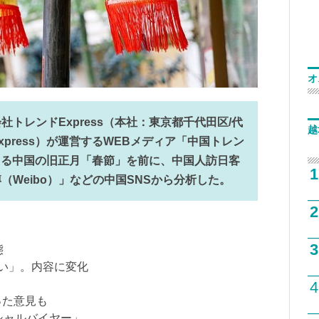
オ
トレンドExpress（本社：東京都千代田区/代
越
press）が運営するWEBメディア「中国トレン
迎える中国の旧正月「春節」を前に、中国人訪日客
1
Weibo）」などの中国SNSから分析した。
2
3
態
たい」。内容に変化
4
った意見も
ーシャルバイヤー」