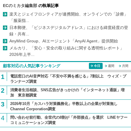
ECのミカタ編集部
の執筆記事
楽天とジェイフロンティアが連携開始、オンラインでの「診療」
「服薬指...
日本郵便、「ビジネスデジタルアドレス」における緯度経度の登
録・共有...
AnyMind Group、AIエージェント「AnyAI Agent」提供開始
メルカリ、「安心・安全の取り組みに関する透明性レポート」
2026年上半...
顧客対応の人気記事ランキング
今日
週間
月間
1
電話窓口のAI音声対応「不安や不満を感じる」7割以上 ウィズ・プ
ランナーズ調査
2
消費者生活相談、SNS広告がきっかけの「インターネット通販」増
加 東京都調査
3
2026年10月「カスハラ対策義務化」半数以上の企業が対策無し
Channel Corporation調査
4
問い合わせ前行動、全世代の8割が「外部接点」を選択 LINEヤフー
コミュニケーションズ調査