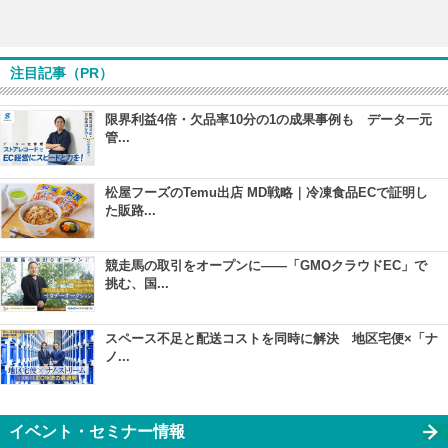
注目記事（PR）
限界利益4倍・欠品率10分の1の成果事例も データ一元
管...
松屋フーズのTemu出店 MD戦略｜冷凍食品ECで証明し
た販路...
競走馬の取引をオープンに――「GMOクラウドEC」で
挑む、国...
スペース不足と配送コストを同時に解決 地区宅便×「ナ
ノ...
イベント・セミナー情報