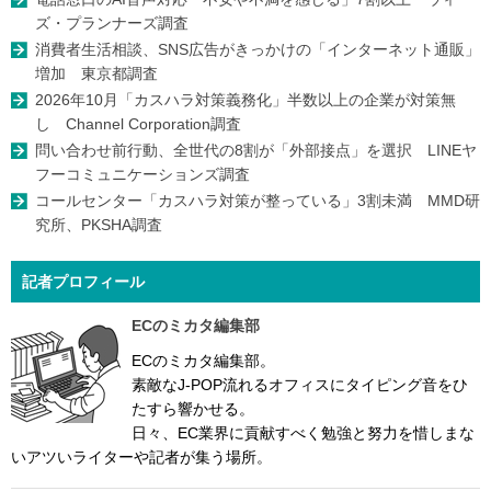
ズ・プランナーズ調査
消費者生活相談、SNS広告がきっかけの「インターネット通販」
増加 東京都調査
2026年10月「カスハラ対策義務化」半数以上の企業が対策無
し Channel Corporation調査
問い合わせ前行動、全世代の8割が「外部接点」を選択 LINEヤ
フーコミュニケーションズ調査
コールセンター「カスハラ対策が整っている」3割未満 MMD研
究所、PKSHA調査
記者プロフィール
ECのミカタ編集部
ECのミカタ編集部。
素敵なJ-POP流れるオフィスにタイピング音をひ
たすら響かせる。
日々、EC業界に貢献すべく勉強と努力を惜しまな
いアツいライターや記者が集う場所。