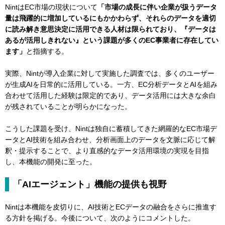
NintはEC市場の現状について
「市場の成長に伴い企業が扱うデータ
量は飛躍的に増加しているにもかかわらず、それらのデータを適切
に読み解き意思決定に活用できる人材は限られており、『データは
あるが活用しきれない』という課題が多くのEC事業者に存在してい
ます」
と指摘する。
実際、Nintが導入企業に対して実施した調査では、多くのユーザー
が生成AIを日常的に活用している。一方、EC分析データとAIを組み
合わせて活用した経験は限定的であり、データ活用には大きな余白
が残されていることが明らかになった。
こうした課題を受け、Nintは独自に蓄積してきた網羅的なEC市場デ
ータとAI技術を組み合わせ、分析画面上のデータを文脈に応じて解
釈・提示することで、より直感的なデータ活用環境の実現を目指
し、本機能の開発に至った。
「AIエージェント」機能の提供も視野
Nintは本機能を皮切りに、AI技術とECデータの融合をさらに推進す
る方針を掲げる。今後について、次のようにコメントした。