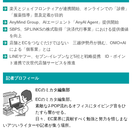
楽天とジェイフロンティアが連携開始、オンラインでの「診療」
「服薬指導」普及定着が目的
AnyMind Group、AIエージェント「AnyAI Agent」提供開始
SBPS、SP.LINKSの株式取得「決済代行事業」における提供価値
を向上
店舗とECをつなぐだけではない 三越伊勢丹が挑む、OMO×AI
による「個客業」とは
LINEヤフー、セブン-イレブンなど5社と戦略提携 ID・ポイン
ト連携で次世代店舗サービスを推進
記者プロフィール
ECのミカタ編集部
ECのミカタ編集部。
素敵なJ-POP流れるオフィスにタイピング音をひ
たすら響かせる。
日々、EC業界に貢献すべく勉強と努力を惜しまな
いアツいライターや記者が集う場所。