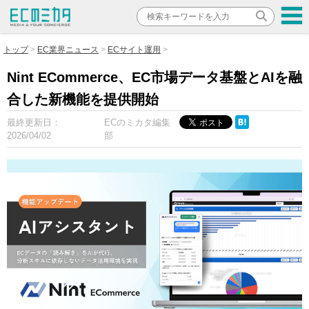
トップ
EC業界ニュース
ECサイト運用
Nint ECommerce、EC市場データ基盤とAIを融
合した新機能を提供開始
最終更新日：
ECのミカタ編集
2026/04/02
部