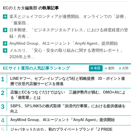
ECのミカタ編集部
の執筆記事
楽天とジェイフロンティアが連携開始、オンラインでの「診療」
「服薬指...
日本郵便、「ビジネスデジタルアドレス」における緯度経度の登
録・共有...
AnyMind Group、AIエージェント「AnyAI Agent」提供開始
メルカリ、「安心・安全の取り組みに関する透明性レポート」
2026年上半...
ECサイト運用の人気記事ランキング
今日
週間
月間
1
LINEヤフー、セブン-イレブンなど5社と戦略提携 ID・ポイント連
携で次世代店舗サービスを推進
2
店舗とECをつなぐだけではない 三越伊勢丹が挑む、OMO×AIによ
る「個客業」とは
3
SBPS、SP.LINKSの株式取得「決済代行事業」における提供価値を
向上
4
AnyMind Group、AIエージェント「AnyAI Agent」提供開始
5
ジャパネットたかた、初のプライベートブランド「J PRIDE