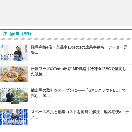
注目記事（PR）
限界利益4倍・欠品率10分の1の成果事例も データ一元
管...
松屋フーズのTemu出店 MD戦略｜冷凍食品ECで証明し
た販路...
競走馬の取引をオープンに――「GMOクラウドEC」で
挑む、国...
スペース不足と配送コストを同時に解決 地区宅便×「ナ
ノ...