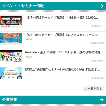
イベント・セミナー情報
【8/7～8/16アーカイブ配信】＼全8社・累計25,000...
2026/08/07
【8/8～8/16アーカイブ配信】ECフェスカンファレン...
NEW!
2026/08/08
Amazon？楽天？自社EC？ECチャネル別の攻略方法を...
NEW!
2026/08/08
EC売上“再起動”セミナー! 伸び悩むECがまず見直す...
2026/08/13
一覧を見る
企業特集