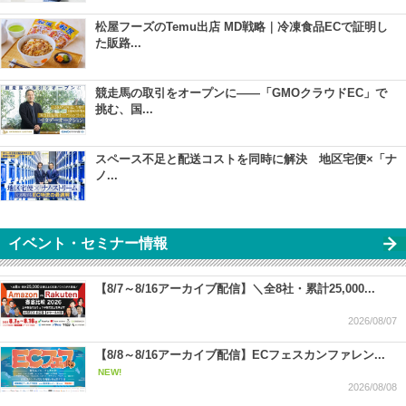
松屋フーズのTemu出店 MD戦略｜冷凍食品ECで証明し
た販路...
競走馬の取引をオープンに――「GMOクラウドEC」で
挑む、国...
スペース不足と配送コストを同時に解決 地区宅便×「ナ
ノ...
イベント・セミナー情報
【8/7～8/16アーカイブ配信】＼全8社・累計25,000...
2026/08/07
【8/8～8/16アーカイブ配信】ECフェスカンファレン...
NEW!
2026/08/08