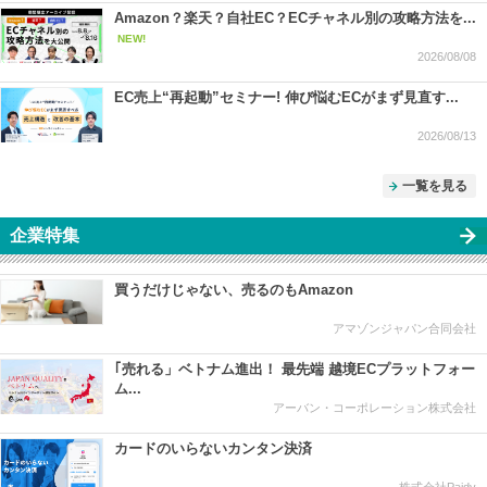
Amazon？楽天？自社EC？ECチャネル別の攻略方法を...
NEW!
2026/08/08
EC売上“再起動”セミナー! 伸び悩むECがまず見直す...
2026/08/13
一覧を見る
企業特集
買うだけじゃない、売るのもAmazon
アマゾンジャパン合同会社
｢売れる」ベトナム進出！ 最先端 越境ECプラットフォー
ム...
アーバン・コーポレーション株式会社
カードのいらないカンタン決済
株式会社Paidy