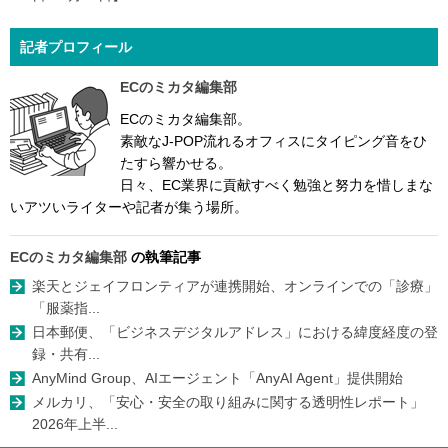
記者プロフィール
ECのミカタ編集部
ECのミカタ編集部。
素敵なJ-POP流れるオフィスにタイピング音をひ
たすら響かせる。
日々、EC業界に貢献すべく勉強と努力を惜しまな
いアツいライターや記者が集う場所。
ECのミカタ編集部
の執筆記事
楽天とジェイフロンティアが連携開始、オンラインでの「診療」
「服薬指...
日本郵便、「ビジネスデジタルアドレス」における緯度経度の登
録・共有...
AnyMind Group、AIエージェント「AnyAI Agent」提供開始
メルカリ、「安心・安全の取り組みに関する透明性レポート」
2026年上半...