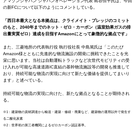
アマゾンジャパン ジャパンオペレーション代表 島谷恒平氏は、今回
の新FCについて以下のようにコメントしている。
「西日本最大となる本拠点は、クライメイト・プレッジのコミット
のもと、2040年までのネット・ゼロ・カーボン（温室効果ガスの排
出量実質ゼロ）達成を目指すAmazonにとって象徴的な拠点です」
また、三菱地所の代表執行役 執行役社長 中島篤氏は「このたび
Amazon様とともに先進的な物流施設の開発に挑戦できたことを光
栄に思います。当社は自動運転トラックなど次世代モビリティの受
け入れが可能な高速道路IC直結の基幹物流施設等の開発も推進して
おり、持続可能な物流の実現に向けて新たな価値を提供してまいり
ます」と述べている。
持続可能な物流の実現に向けた、新たな拠点となることが期待され
る。
※1：建築物の資材調達から輸送・建築・修繕・廃棄など、建築物の運用以外で発生す
る二酸化炭素
※2：世界初の第三者機関によるゼロカーボン認証基準。