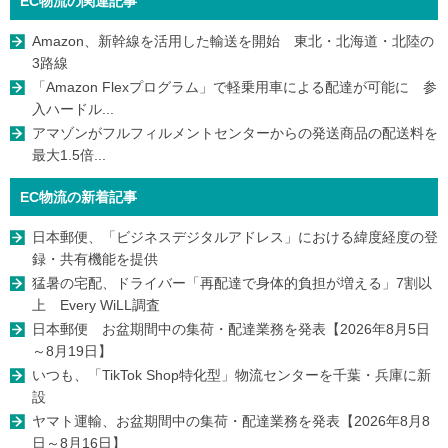
EC物流の関連記事
Amazon、新幹線を活用した輸送を開始 東北・北海道・北陸の
3路線
「Amazon Flexプログラム」で軽乗用車による配達が可能に 参
入ハードル...
アマゾンがフルフィルメントセンターからの発送商品の配送料を
最大1.5倍...
EC物流の新着記事
日本郵便、「ビジネスデジタルアドレス」における緯度経度の登
録・共有機能を提供
猛暑の宅配、ドライバー「再配達で身体的負担が増える」7割以
上 Every WiLL調査
日本郵便 お盆期間中の集荷・配達業務を発表【2026年8月5日
～8月19日】
いつも、「TikTok Shop特化型」物流センターを千葉・兵庫に新
設
ヤマト運輸、お盆期間中の集荷・配達業務を発表【2026年8月8
日～8月16日】