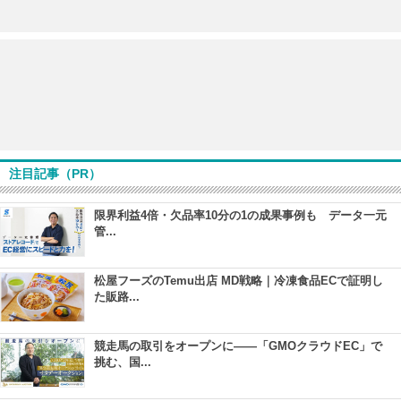
注目記事（PR）
限界利益4倍・欠品率10分の1の成果事例も データ一元
管...
松屋フーズのTemu出店 MD戦略｜冷凍食品ECで証明し
た販路...
競走馬の取引をオープンに――「GMOクラウドEC」で
挑む、国...