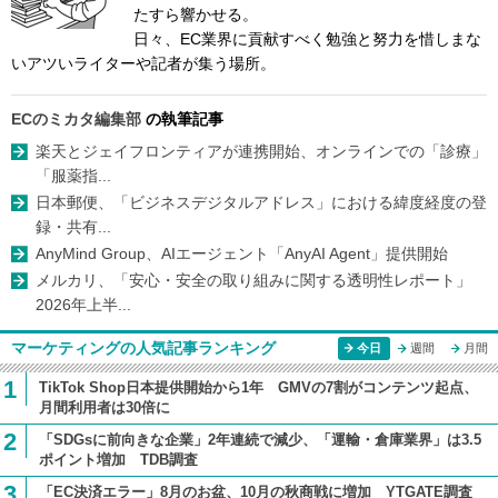
たすら響かせる。
日々、EC業界に貢献すべく勉強と努力を惜しまな
いアツいライターや記者が集う場所。
ECのミカタ編集部
の執筆記事
楽天とジェイフロンティアが連携開始、オンラインでの「診療」
「服薬指...
日本郵便、「ビジネスデジタルアドレス」における緯度経度の登
録・共有...
AnyMind Group、AIエージェント「AnyAI Agent」提供開始
メルカリ、「安心・安全の取り組みに関する透明性レポート」
2026年上半...
マーケティングの人気記事ランキング
今日
週間
月間
1
TikTok Shop日本提供開始から1年 GMVの7割がコンテンツ起点、
月間利用者は30倍に
2
「SDGsに前向きな企業」2年連続で減少、「運輸・倉庫業界」は3.5
ポイント増加 TDB調査
3
「EC決済エラー」8月のお盆、10月の秋商戦に増加 YTGATE調査