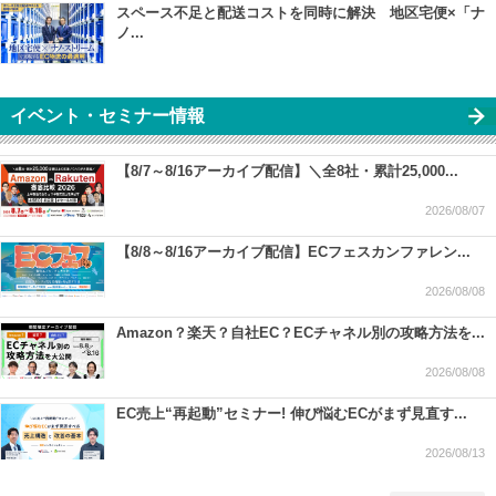
スペース不足と配送コストを同時に解決 地区宅便×「ナ
ノ...
イベント・セミナー情報
【8/7～8/16アーカイブ配信】＼全8社・累計25,000...
2026/08/07
【8/8～8/16アーカイブ配信】ECフェスカンファレン...
2026/08/08
Amazon？楽天？自社EC？ECチャネル別の攻略方法を...
2026/08/08
EC売上“再起動”セミナー! 伸び悩むECがまず見直す...
2026/08/13