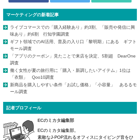
マーケティングの新着記事
ライブコマースでの「購入経験あり」約3割、「販売や発信に興
味あり」約6割 行知学園調査
ギフト領域でのAI活用、普及の入り口「黎明期」にある ギフト
モール調査
「アプリのクーポン」見たことで来店を決定、5割超 DearOne
調査
働く女性が夏の旅行用に「購入・新調したいアイテム」1位は
「衣類」 Qoo10調査
新商品を購入しやすい条件「お試し価格」「小容量」 あるるモ
ール調査
記者プロフィール
ECのミカタ編集部
ECのミカタ編集部。
素敵なJ-POP流れるオフィスにタイピング音をひ