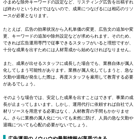
小まめな除外キーワードの設定など、リスティング広告を出稿すれ
ば終わりというわけではないので、成果につなげるには相応のリソ
ースが必要となります。
たとえば、広告の効果状況から入札単価の変更、広告文の追加や変
更、キーワードの追加や除外設定などが求められます。そのため、
できれば広告運用専門で従事できるスタッフがいると理想ですが、
十分な成果を出すためには人材育成から始めなければなりません。
また、成果が出せるスタッフに成長した場合でも、業務自体が属人
化してしまう可能性があります。業務が属人化してしまうと、急な
欠勤や退職が発生した際は、再度スタッフを雇用して教育する必要
があるでしょう。
そのような場合では、安定した成果を出すことはできず、事業の成
長が止まってしまいます。しかし、運用代行に依頼すれば自社で人
材リソースを用意する必要はなく、人材教育の手間もかかりませ
ん。さらに業務の属人化についても未然に防げ、人員の急な欠勤や
退職についても心配の必要がないでしょう。
広告運用のノウハウや最新情報が享受できる