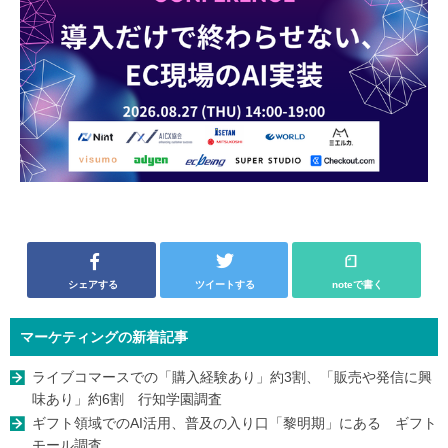
シェアする
ツイートする
noteで書く
マーケティングの新着記事
ライブコマースでの「購入経験あり」約3割、「販売や発信に興
味あり」約6割 行知学園調査
ギフト領域でのAI活用、普及の入り口「黎明期」にある ギフト
モール調査