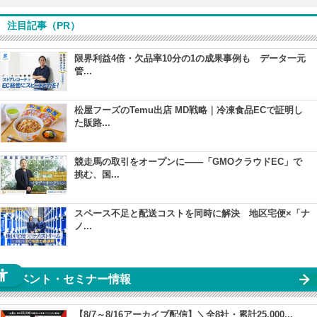
注目記事（PR）
限界利益4倍・欠品率10分の1の成果事例も データ一元
管...
松屋フーズのTemu出店 MD戦略｜冷凍食品ECで証明し
た販路...
競走馬の取引をオープンに――「GMOクラウドEC」で
挑む、国...
スペース不足と配送コストを同時に解決 地区宅便×「ナ
ノ...
イベント・セミナー情報
【8/7～8/16アーカイブ配信】＼全8社・累計25,000...