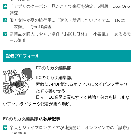
「アプリのクーポン」見たことで来店を決定、5割超 DearOne
調査
働く女性が夏の旅行用に「購入・新調したいアイテム」1位は
「衣類」 Qoo10調査
新商品を購入しやすい条件「お試し価格」「小容量」 あるるモ
ール調査
記者プロフィール
ECのミカタ編集部
ECのミカタ編集部。
素敵なJ-POP流れるオフィスにタイピング音をひ
たすら響かせる。
日々、EC業界に貢献すべく勉強と努力を惜しまな
いアツいライターや記者が集う場所。
ECのミカタ編集部
の執筆記事
楽天とジェイフロンティアが連携開始、オンラインでの「診療」
「服薬指...