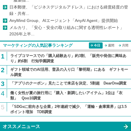
日本郵便、「ビジネスデジタルアドレス」における緯度経度の登
録・共有...
AnyMind Group、AIエージェント「AnyAI Agent」提供開始
メルカリ、「安心・安全の取り組みに関する透明性レポート」
2026年上半...
マーケティングの人気記事ランキング
今日
週間
月間
1
ライブコマースでの「購入経験あり」約3割、「販売や発信に興味あ
り」約6割 行知学園調査
2
ギフト領域でのAI活用、普及の入り口「黎明期」にある ギフトモー
ル調査
3
「アプリのクーポン」見たことで来店を決定、5割超 DearOne調査
4
働く女性が夏の旅行用に「購入・新調したいアイテム」1位は「衣
類」 Qoo10調査
5
「SDGsに前向きな企業」2年連続で減少、「運輸・倉庫業界」は3.5
ポイント増加 TDB調査
オススメニュース