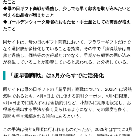
たこと
◆母の日ギフト商戦が過熱し、少しでも早く顧客を取り込みたいと
考える出品者が増えたこと
◆ゴールデンウィーク帰省のおもたせ・手土産としての需要が増え
たこと
同サイトは、母の日のギフト商戦において、フラワーギフトだけで
なく選択肢が多様化していることを指摘。その中で「獲得競争は自
然と過熱し、価格等のお得感だけでなく、早期から顧客の囲い込み
が発生していることが影響していると思われる」と分析している。
「超早割商戦」は3月からすでに活発化
同サイトは母の日ギフトの「超早割」商戦について、2025年は過熱
気味であるとも。○月○日までに使える割引クーポン、○月○日限定、
○月○日までに購入すれば金額割引など、小刻みに期限を設定し、お
得感を演出する手法が多く見られるようになり、その頻度も多く、
期間も年々短縮される傾向にあるという。
この手法は例年5月頃に行われるものだったが、2025年はすでに3月