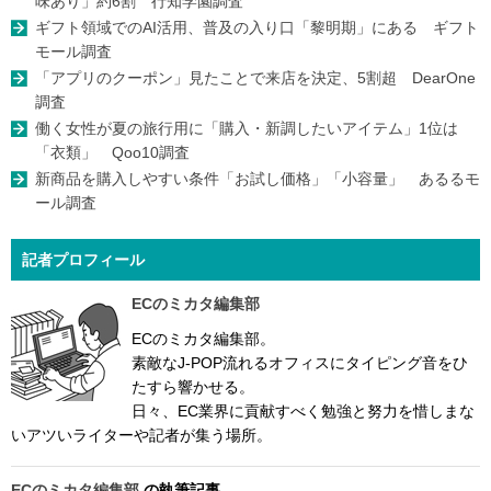
味あり」約6割 行知学園調査
ギフト領域でのAI活用、普及の入り口「黎明期」にある ギフト
モール調査
「アプリのクーポン」見たことで来店を決定、5割超 DearOne
調査
働く女性が夏の旅行用に「購入・新調したいアイテム」1位は
「衣類」 Qoo10調査
新商品を購入しやすい条件「お試し価格」「小容量」 あるるモ
ール調査
記者プロフィール
ECのミカタ編集部
ECのミカタ編集部。
素敵なJ-POP流れるオフィスにタイピング音をひ
たすら響かせる。
日々、EC業界に貢献すべく勉強と努力を惜しまな
いアツいライターや記者が集う場所。
ECのミカタ編集部
の執筆記事