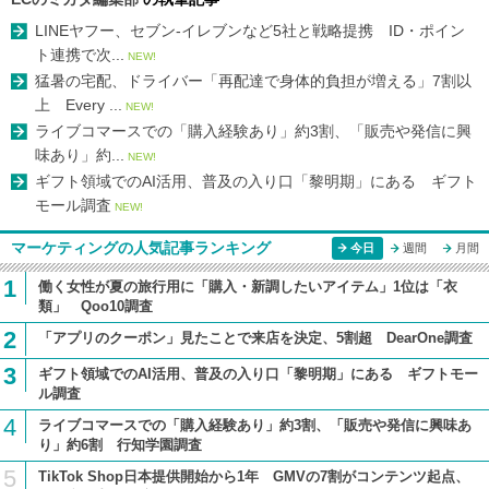
LINEヤフー、セブン-イレブンなど5社と戦略提携 ID・ポイン
ト連携で次...
NEW!
猛暑の宅配、ドライバー「再配達で身体的負担が増える」7割以
上 Every ...
NEW!
ライブコマースでの「購入経験あり」約3割、「販売や発信に興
味あり」約...
NEW!
ギフト領域でのAI活用、普及の入り口「黎明期」にある ギフト
モール調査
NEW!
マーケティングの人気記事ランキング
今日
週間
月間
1
働く女性が夏の旅行用に「購入・新調したいアイテム」1位は「衣
類」 Qoo10調査
2
「アプリのクーポン」見たことで来店を決定、5割超 DearOne調査
3
ギフト領域でのAI活用、普及の入り口「黎明期」にある ギフトモー
ル調査
4
ライブコマースでの「購入経験あり」約3割、「販売や発信に興味あ
り」約6割 行知学園調査
5
TikTok Shop日本提供開始から1年 GMVの7割がコンテンツ起点、