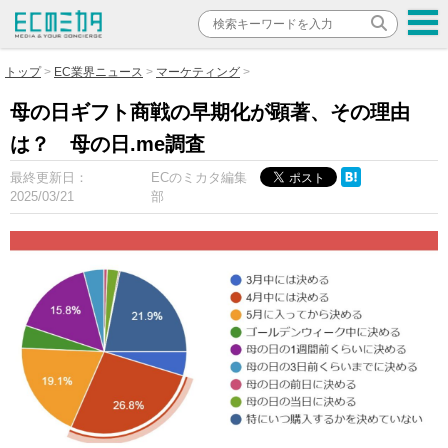
トップ
EC業界ニュース
マーケティング
母の日ギフト商戦の早期化が顕著、その理由
は？ ⺟の⽇.me調査
最終更新日：
ECのミカタ編集
2025/03/21
部