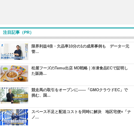
注目記事（PR）
限界利益4倍・欠品率10分の1の成果事例も データ一元
管...
松屋フーズのTemu出店 MD戦略｜冷凍食品ECで証明し
た販路...
競走馬の取引をオープンに――「GMOクラウドEC」で
挑む、国...
スペース不足と配送コストを同時に解決 地区宅便×「ナ
ノ...