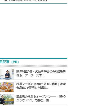
目記事（PR）
限界利益4倍・欠品率10分の1の成果事
例も データ一元管...
松屋フーズのTemu出店 MD戦略｜冷凍
食品ECで証明した販路...
競走馬の取引をオープンに――「GMO
クラウドEC」で挑む、国...