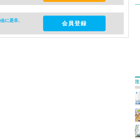
機会に是非、
会員登録
注