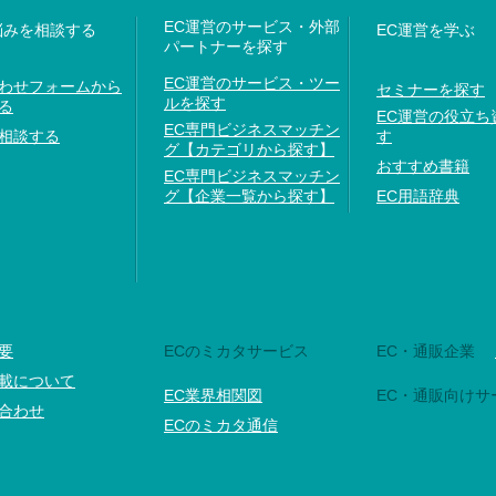
EC運営のサービス・外部
悩みを相談する
EC運営を学ぶ
パートナーを探す
EC運営のサービス・ツー
わせフォームから
セミナーを探す
ルを探す
る
EC運営の役立ち
EC専門ビジネスマッチン
相談する
す
グ【カテゴリから探す】
おすすめ書籍
EC専門ビジネスマッチン
グ【企業一覧から探す】
EC用語辞典
要
ECのミカタサービス
EC・通販企業
載について
EC業界相関図
EC・通販向けサ
合わせ
ECのミカタ通信