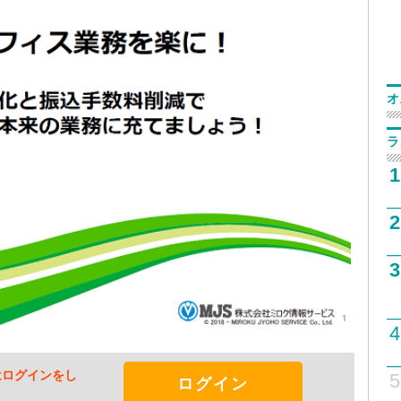
オ
ラ
1
2
3
4
はログインをし
5
ログイン