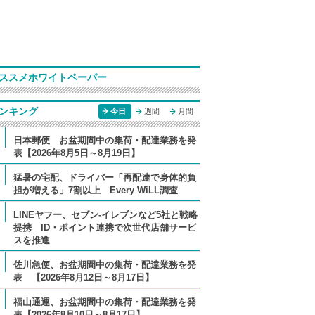
ススメホワイトペーパー
ンキング
今日
週間
月間
日本郵便 お盆期間中の集荷・配達業務を発
表【2026年8月5日～8月19日】
猛暑の宅配、ドライバー「再配達で身体的負
担が増える」7割以上 Every WiLL調査
LINEヤフー、セブン-イレブンなど5社と戦略
提携 ID・ポイント連携で次世代店舗サービ
スを推進
佐川急便、お盆期間中の集荷・配達業務を発
表 【2026年8月12日～8月17日】
福山通運、お盆期間中の集荷・配達業務を発
表【2026年8月10日～8月17日】