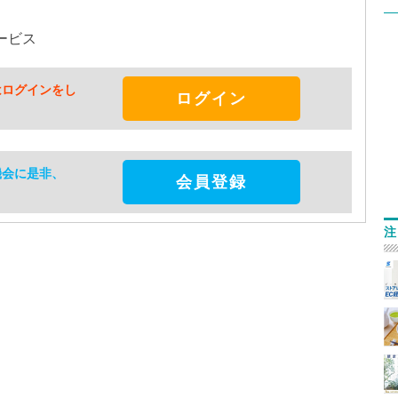
ービス
はログインをし
ログイン
機会に是非、
会員登録
注