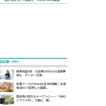
目記事（PR）
限界利益4倍・欠品率10分の1の成果事
例も データ一元管...
松屋フーズのTemu出店 MD戦略｜冷凍
食品ECで証明した販路...
競走馬の取引をオープンに――「GMO
クラウドEC」で挑む、国...