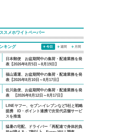
ススメホワイトペーパー
ンキング
今日
週間
月間
日本郵便 お盆期間中の集荷・配達業務を発
表【2026年8月5日～8月19日】
福山通運、お盆期間中の集荷・配達業務を発
表【2026年8月10日～8月17日】
佐川急便、お盆期間中の集荷・配達業務を発
表 【2026年8月12日～8月17日】
LINEヤフー、セブン-イレブンなど5社と戦略
提携 ID・ポイント連携で次世代店舗サービ
スを推進
猛暑の宅配、ドライバー「再配達で身体的負
担が増える」7割以上 Every WiLL調査