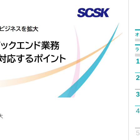
オ
ラ
1
2
3
4
大
5