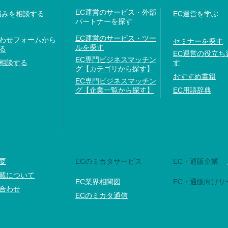
EC運営のサービス・外部
悩みを相談する
EC運営を学ぶ
パートナーを探す
EC運営のサービス・ツー
わせフォームから
セミナーを探す
ルを探す
る
EC運営の役立ち
EC専門ビジネスマッチン
相談する
す
グ【カテゴリから探す】
おすすめ書籍
EC専門ビジネスマッチン
グ【企業一覧から探す】
EC用語辞典
要
ECのミカタサービス
EC・通販企業
載について
EC業界相関図
EC・通販向けサ
合わせ
ECのミカタ通信