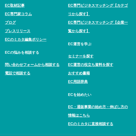
EC取材記事
EC専門ビジネスマッチング【カテゴ
EC専門家コラム
リから探す】
ブログ
EC専門ビジネスマッチング【企業一
プレスリリース
覧から探す】
ECのミカタ編集ポリシー
EC運営を学ぶ
ECの悩みを相談する
セミナーを探す
問い合わせフォームから相談する
EC運営の役立ち資料を探す
電話で相談する
おすすめ書籍
EC用語辞典
ECを始めたい
EC・通販事業の始め方・伸ばし方の
情報はこちら
ECのミカタに直接相談する