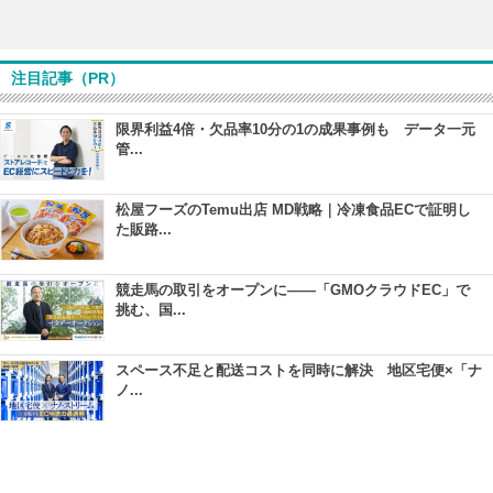
注目記事（PR）
限界利益4倍・欠品率10分の1の成果事例も データ一元
管...
松屋フーズのTemu出店 MD戦略｜冷凍食品ECで証明し
た販路...
競走馬の取引をオープンに――「GMOクラウドEC」で
挑む、国...
スペース不足と配送コストを同時に解決 地区宅便×「ナ
ノ...