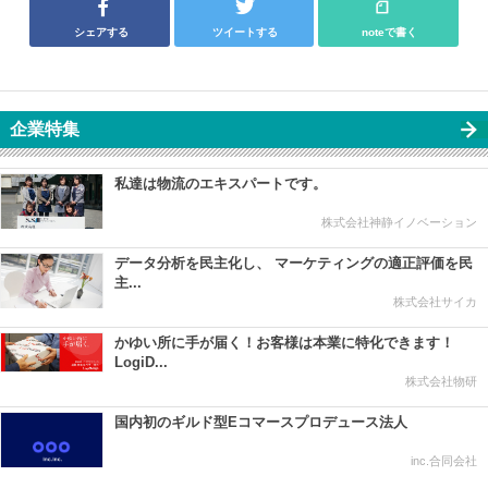
シェアする
ツイートする
noteで書く
企業特集
私達は物流のエキスパートです。
株式会社神静イノベーション
データ分析を民主化し、 マーケティングの適正評価を民
主...
株式会社サイカ
かゆい所に手が届く！お客様は本業に特化できます！
LogiD...
株式会社物研
国内初のギルド型Eコマースプロデュース法人
inc.合同会社