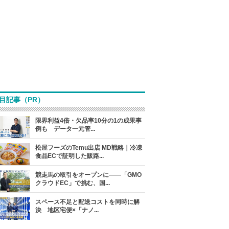
目記事（PR）
限界利益4倍・欠品率10分の1の成果事
例も データ一元管...
松屋フーズのTemu出店 MD戦略｜冷凍
食品ECで証明した販路...
競走馬の取引をオープンに――「GMO
クラウドEC」で挑む、国...
スペース不足と配送コストを同時に解
決 地区宅便×「ナノ...