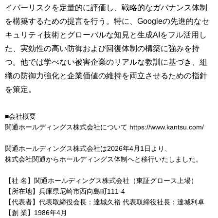
イバーリスクを定量的に評価し、戦略的なガバナンス体制
を構築するための提言を行う。特に、Googleの先進的なセ
キュリティ技術とグローバルな知見と生成AIをフル活用し
た、実効性の高い防御および回復体制の構築に強みを持
つ。他では学べない被害企業のリアルな教訓に基づき、組
織の防御力強化と企業価値の維持を両立させるための指針
を策定。
■会社概要
関通ホールディングス株式会社について https://www.kantsu.com/
関通ホールディングス株式会社は2026年4月1日より、
株式会社関通からホールディングス体制へと移行いたしました。
【社 名】関通ホールディングス株式会社（東証グロース上場）
【所在地】兵庫県尼崎市西向島町111-4
【代表者】代表取締役会長：達城久裕 代表取締役社長：達城利卓
【創 業】1986年4月