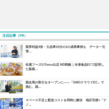
注目記事（PR）
限界利益4倍・欠品率10分の1の成果事例も データ一元
管...
松屋フーズのTemu出店 MD戦略｜冷凍食品ECで証明し
た販路...
競走馬の取引をオープンに――「GMOクラウドEC」で
挑む、国...
スペース不足と配送コストを同時に解決 地区宅便×「ナ
ノ...