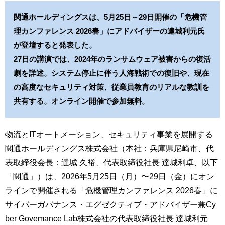
関通ホールディングスは、5月25日～29日開催の「危機管
理カンファレンス 2026春」にアドバイザーの達城利元氏
が登壇すると発表した。
27日の講演では、2024年のランサムウェア被害からの復活
劇を詳述。システム停止に伴う人海戦術での復旧や、現在
の高度なセキュリティ対策、従業員教育のリアルな教訓を
共有する。オンライン開催で参加無料。
物流とITオートメーション、セキュリティ事業を展開する
関通ホールディングス株式会社（本社：兵庫県尼崎市、代
表取締役会長：達城 久裕、代表取締役社長 達城利卓、以下
「関通」）は、2026年5月25日（月）〜29日（金）にオン
ラインで開催される「危機管理カンファレンス 2026春」に
サイバーガバナンス・エグゼクティブ・アドバイザー兼Cy
ber Govemance Lab株式会社の代表取締役社長 達城利元