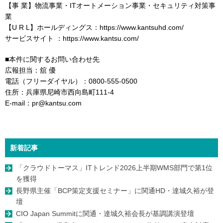
【事 業】物流事業・ITオートメーション事業・セキュリティ対策事
業
【U R L】ホールディングス：https://www.kantsuhd.com/
サービスサイト ：https://www.kantsu.com/
■本件に関するお問い合わせ先
広報担当：舘 優
電話（フリーダイヤル）：0800-555-0500
住所：兵庫県尼崎市西向島町111-4
E-mail：pr@kantsu.com
新着記事
「クラウドトーマス」ITトレンド2026上半期WMS部門で第1位
を獲得
長野県主催「BCP策定支援セミナー」に関通HD・達城久裕が登
壇
CIO Japan Summitに関通・達城久裕会長が基調講演登壇