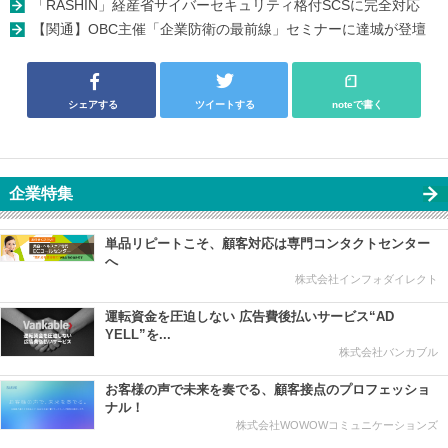
「RASHIN」経産省サイバーセキュリティ格付SCSに完全対応
【関通】OBC主催「企業防衛の最前線」セミナーに達城が登壇
シェアする
ツイートする
noteで書く
企業特集
単品リピートこそ、顧客対応は専門コンタクトセンター
へ
株式会社インフォダイレクト
運転資金を圧迫しない 広告費後払いサービス“AD
YELL”を...
株式会社バンカブル
お客様の声で未来を奏でる、顧客接点のプロフェッショ
ナル！
株式会社WOWOWコミュニケーションズ