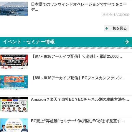
日本語でのワンウインドオペレーションですべてをコー
デ...
株式会社ACROSS
一覧を見る
イベント・セミナー情報
【8/7～8/16アーカイブ配信】＼全8社・累計25,000...
【8/8～8/16アーカイブ配信】ECフェスカンファレン...
Amazon？楽天？自社EC？ECチャネル別の攻略方法を...
EC売上“再起動”セミナー! 伸び悩むECがまず見直す...