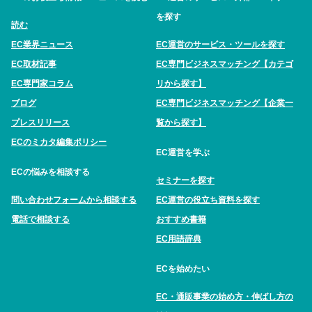
を探す
読む
EC業界ニュース
EC運営のサービス・ツールを探す
EC取材記事
EC専門ビジネスマッチング【カテゴ
EC専門家コラム
リから探す】
ブログ
EC専門ビジネスマッチング【企業一
プレスリリース
覧から探す】
ECのミカタ編集ポリシー
EC運営を学ぶ
ECの悩みを相談する
セミナーを探す
問い合わせフォームから相談する
EC運営の役立ち資料を探す
電話で相談する
おすすめ書籍
EC用語辞典
ECを始めたい
EC・通販事業の始め方・伸ばし方の