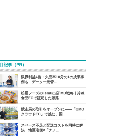
目記事（PR）
限界利益4倍・欠品率10分の1の成果事
例も データ一元管...
松屋フーズのTemu出店 MD戦略｜冷凍
食品ECで証明した販路...
競走馬の取引をオープンに――「GMO
クラウドEC」で挑む、国...
スペース不足と配送コストを同時に解
決 地区宅便×「ナノ...