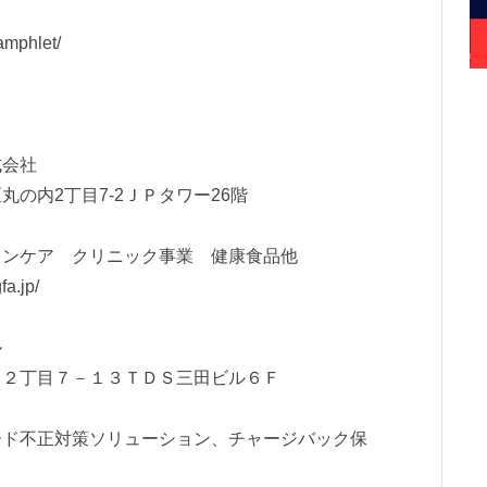
amphlet/
会社
内2丁目7-2ＪＰタワー26階
ケア クリニック事業 健康食品他
fa.jp/
ル
２丁目７－１３ＴＤＳ三田ビル６Ｆ
不正対策ソリューション、チャージバック保