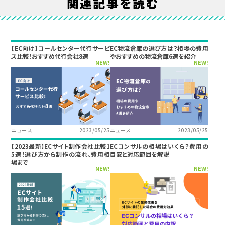
関連記事を読む
【EC向け】コールセンター代行サービ
EC物流倉庫の選び方は？相場の費用
ス比較！おすすめ代行会社8選
やおすすめの物流倉庫6選を紹介
NEW!
NEW!
ニュース
2023/05/25
ニュース
2023/05/25
【2023最新】ECサイト制作会社比較1
ECコンサルの相場はいくら？費用の
5選！選び方から制作の流れ、費用相
目安と対応範囲を解説
場まで
NEW!
NEW!